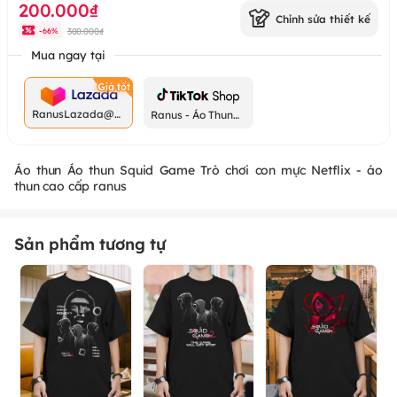
200.000₫
Chỉnh sửa thiết kế
300.000₫
-
66
%
Mua ngay tại
RanusLazada@g
Ranus - Áo Thun
mail.com
Chất
Áo thun Áo thun Squid Game Trò chơi con mực Netflix - áo
thun cao cấp ranus
Sản phẩm tương tự