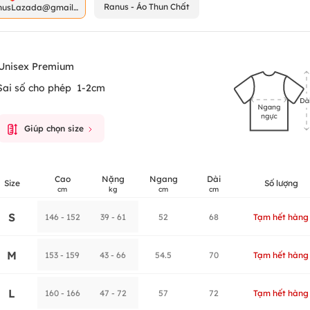
Ranus - Áo Thun Chất
nusLazada@gmail.
m
Unisex Premium
Sai số cho phép
1-2cm
Giúp chọn size
Cao
Nặng
Ngang
Dài
Size
Số lượng
cm
kg
cm
cm
S
146 - 152
39 - 61
52
68
Tạm hết hàng
M
153 - 159
43 - 66
54.5
70
Tạm hết hàng
L
160 - 166
47 - 72
57
72
Tạm hết hàng