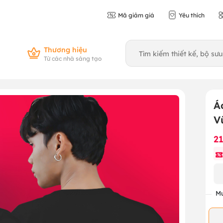
Mã giảm giá
Yêu thích
Thương hiệu
Từ các nhà sáng tạo
Á
V
2
Mu