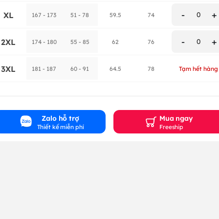
-
+
XL
0
167 - 173
51 - 78
59.5
74
-
+
2XL
0
174 - 180
55 - 85
62
76
3XL
181 - 187
60 - 91
64.5
78
Tạm hết hàng
Zalo hỗ trợ
Mua ngay
Thiết kế miễn phí
Freeship