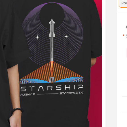
Ra
co