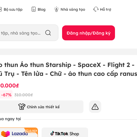
Bộ sưu tập
Blog
Nhà sáng tạo
Hỗ trợ
Đăng nhập/Đăng ký
o thun Áo thun Starship - SpaceX - Flight 2 -
ũ Trụ - Tên lửa - Chữ - áo thun cao cấp ranu
10.000₫
-
67
%
310.000₫
Chỉnh sửa thiết kế
a ngay tại