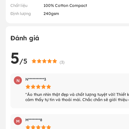
Chất liệu
100% Cotton Compact
Định lượng
240gsm
Đánh giá
5
/5
(
3
)
N***********3
N
"Áo thun nhìn thật đẹp và chất lượng tuyệt vời! Thiết
cảm thấy tự tin và thoải mái. Chắc chắn sẽ giới thiệu
M********8
M