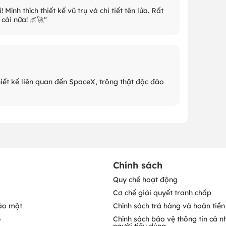
Mình thích thiết kế vũ trụ và chi tiết tên lửa. Rất
cái nữa! 🌌🚀"
thiết kế liên quan đến SpaceX, trông thật độc đáo
Chính sách
Quy chế hoạt động
Cơ chế giải quyết tranh chấp
ảo mật
Chính sách trả hàng và hoàn tiền
o
Chính sách bảo vệ thông tin cá n
người tiêu dùng