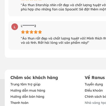
"Áo thun Starship nhìn rất đẹp và chất lượng tuyệt vời! 
phù hợp cho những fan của SpaceX! Sẽ đặt thêm một 
L**********2
L
"Áo thun rất đẹp và chất lượng tuyệt vời! Mình thích 
và cá tính. Rất hài lòng với sản phẩm này!"
Chăm sóc khách hàng
Về Ranus
Trung tâm trợ giúp
Tuyển dụng
Hướng dẫn mua hàng
Điều khoản
Hướng dẫn bán hàng
Chính sách b
Thanh toán
Nhà sáng tạ