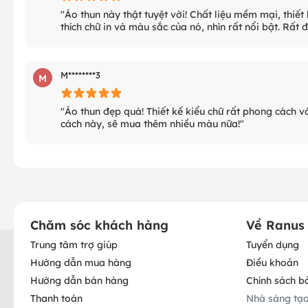
"Áo thun này thật tuyệt vời! Chất liệu mềm mại, thiế
thích chữ in và màu sắc của nó, nhìn rất nổi bật. Rất 
M********3
M
"Áo thun đẹp quá! Thiết kế kiểu chữ rất phong cách và 
cách này, sẽ mua thêm nhiều màu nữa!"
Chăm sóc khách hàng
Về Ranus
Trung tâm trợ giúp
Tuyển dụng
Hướng dẫn mua hàng
Điều khoản
Hướng dẫn bán hàng
Chính sách b
Thanh toán
Nhà sáng tạ