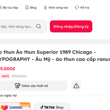
Bộ sưu tập
Blog
Nhà sáng tạo
Hỗ trợ
Đăng nhập/Đăng ký
o thun Áo thun Superior 1989 Chicago -
YPOGRAPHY - Âu Mỹ - áo thun cao cấp ranu
95.000₫
-
66
%
295.000₫
Chỉnh sửa thiết kế
a ngay tại