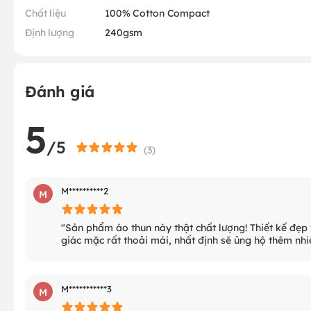
Chất liệu
100% Cotton Compact
Định lượng
240gsm
Đánh giá
5
/5
(
3
)
M**********2
M
"Sản phẩm áo thun này thật chất lượng! Thiết kế đẹp
giác mặc rất thoải mái, nhất định sẽ ủng hộ thêm nh
M***********3
M