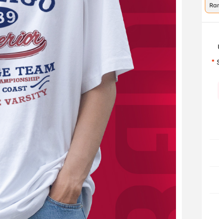
Ra
co