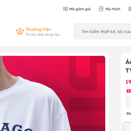
Mã giảm giá
Yêu thích
Thương hiệu
Từ các nhà sáng tạo
Á
T
1
Mu