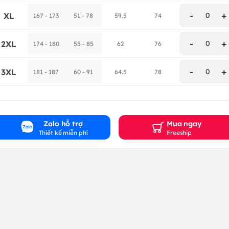
-
+
XL
0
167 - 173
51 - 78
59.5
74
-
+
2XL
0
174 - 180
55 - 85
62
76
-
+
3XL
0
181 - 187
60 - 91
64.5
78
Zalo hỗ trợ
Mua ngay
Thiết kế miễn phí
Freeship