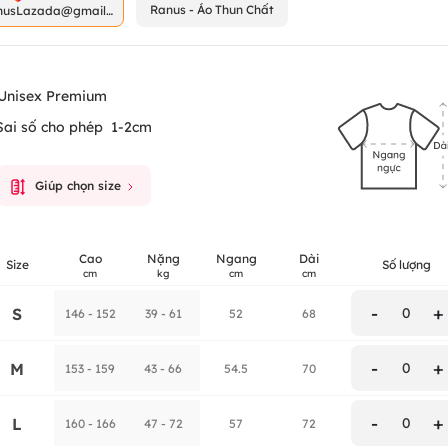
Ranus - Áo Thun Chất
nusLazada@gmail.
m
Unisex Premium
Sai số cho phép
1-2cm
Giúp chọn size
Cao
Nặng
Ngang
Dài
Size
Số lượng
cm
kg
cm
cm
-
+
S
0
146 - 152
39 - 61
52
68
-
+
M
0
153 - 159
43 - 66
54.5
70
-
+
L
0
160 - 166
47 - 72
57
72