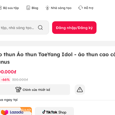
Bộ sưu tập
Blog
Nhà sáng tạo
Hỗ trợ
Đăng nhập/Đăng ký
o thun Áo thun TaeYang Idol - áo thun cao c
anus
00.000₫
-
66
%
300.000₫
Chỉnh sửa thiết kế
a ngay tại