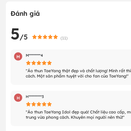
Đánh giá
5
/5
(
11
)
M********4
M
"Áo thun TaeYang thật đẹp và chất lượng! Mình rất thí
cách. Một sản phẩm tuyệt vời cho fan của TaeYang!"
H*********3
H
"Áo thun TaeYang Idol đẹp quá! Chất liệu cao cấp, mặc
trung vừa phong cách. Khuyên mọi người nên thử!"