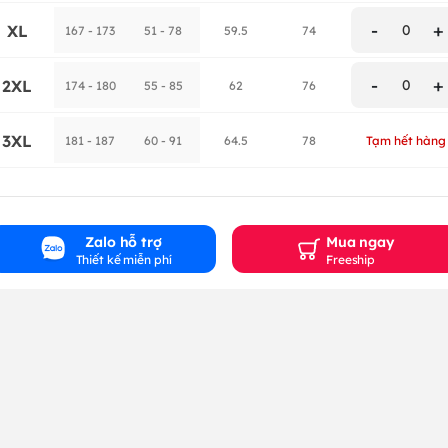
-
+
XL
0
167 - 173
51 - 78
59.5
74
-
+
2XL
0
174 - 180
55 - 85
62
76
3XL
181 - 187
60 - 91
64.5
78
Tạm hết hàng
Zalo hỗ trợ
Mua ngay
Thiết kế miễn phí
Freeship