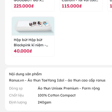
225.000₫
115.000₫
TAEYANG - áo thun
cấp ranus
t
cao cấp ranus
Hộp bút Hộp bút
Blackpink kỉ niệm -
40.000₫
hộp bút cao cấp ranus
Nội dung sản phẩm
Ranus.vn - Áo thun TaeYang Idol - áo thun cao cấp ranus
Dòng sp
Áo thun Unisex Premium - Form rộng
Chất liệu
100% Cotton Compact
Định lượng
240gsm