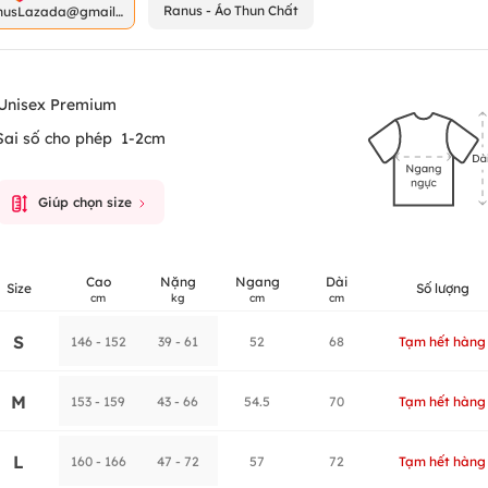
Ranus - Áo Thun Chất
nusLazada@gmail.
m
Unisex Premium
Sai số cho phép
1-2cm
Giúp chọn size
Cao
Nặng
Ngang
Dài
Size
Số lượng
cm
kg
cm
cm
S
146 - 152
39 - 61
52
68
Tạm hết hàng
M
153 - 159
43 - 66
54.5
70
Tạm hết hàng
L
160 - 166
47 - 72
57
72
Tạm hết hàng