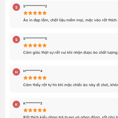
S***************2
S
Áo in đẹp lắm, chất liệu mềm mại, mặc vào rất thích.
S***************5
S
Cảm giác thật sự rất vui khi nhận được áo chất lượn
H***********4
H
Cảm thấy rất tự tin khi mặc chiếc áo này đi chơi, khô
K***********3
K
Rất thích kiểu dáng trẻ trung và năng động, rất phù 