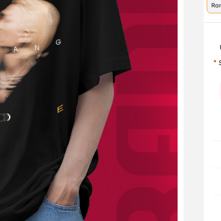
Ra
co