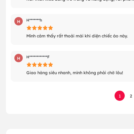
H*******h
H
Mình cảm thấy rất thoải mái khi diện chiếc áo này.
H************F
H
Giao hàng siêu nhanh, mình không phải chờ lâu!
1
2