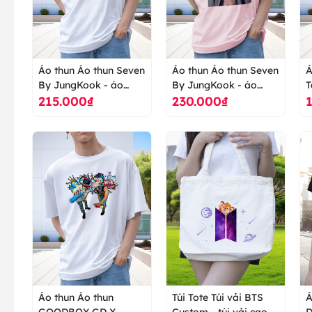
Áo thun Áo thun Seven
Áo thun Áo thun Seven
Á
By JungKook - áo
By JungKook - áo
T
215.000₫
230.000₫
thun cao cấp ranus
thun cao cấp ranus
T
t
Áo thun Áo thun
Túi Tote Túi vải BTS
Á
GOODBOY GD X
Custom - túi vải cao
D