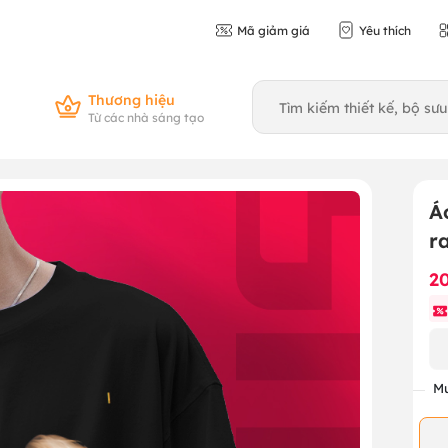
Mã giảm giá
Yêu thích
Thương hiệu
Từ các nhà sáng tạo
Á
r
2
Mu