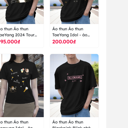
o thun Áo thun
Áo thun Áo thun
aeYang 2024 Tour
TaeYang Idol - áo
195.000₫
200.000₫
he Light Year - áo
thun cao cấp ranus
hun cao cấp ranus
o thun Áo thun
Áo thun Áo thun
easung Idol - áo
Blackpink Blink nhám