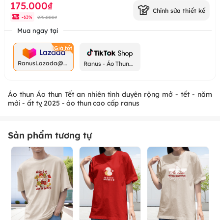
175.000₫
Chỉnh sửa thiết kế
275.000₫
-
63
%
Mua ngay tại
RanusLazada@g
Ranus - Áo Thun
mail.com
Chất
Áo thun Áo thun Tết an nhiên tình duyên rộng mở - tết - năm
mới - ất tỵ 2025 - áo thun cao cấp ranus
Sản phẩm tương tự