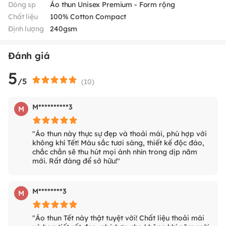
Dòng sp
Áo thun Unisex Premium - Form rộng
Chất liệu
100% Cotton Compact
Định lượng
240gsm
Đánh giá
5
/5
(
10
)
M**********3
M
"Áo thun này thực sự đẹp và thoải mái, phù hợp với
không khí Tết! Màu sắc tươi sáng, thiết kế độc đáo,
chắc chắn sẽ thu hút mọi ánh nhìn trong dịp năm
mới. Rất đáng để sở hữu!"
M********3
M
"Áo thun Tết này thật tuyệt vời! Chất liệu thoải mái