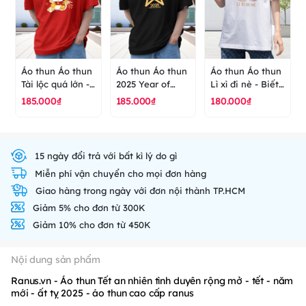
Áo thun Áo thun
Áo thun Áo thun
Áo thun Áo thun
Tài lộc quá lớn -
2025 Year of
Lì xì đi nè - Biết
Năm mới - New
snack- năm mới
điều gặp nhiều
185.000₫
185.000₫
180.000₫
Year - Tết - áo
- new year - Tết
may mắn - Mùa
thun cao cấp
- mùa xuân - áo
xuân - Năm mới
ranus
thun cao cấp
- Tết - áo thun
ranus
cao cấp ranus
15 ngày đổi trả với bất kì lý do gì
Miễn phí vận chuyển cho mọi đơn hàng
Giao hàng trong ngày với đơn nội thành TP.HCM
Giảm 5% cho đơn từ 300K
Giảm 10% cho đơn từ 450K
Nội dung sản phẩm
Ranus.vn - Áo thun Tết an nhiên tình duyên rộng mở - tết - năm
mới - ất tỵ 2025 - áo thun cao cấp ranus