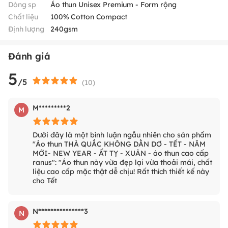
Dòng sp
Áo thun Unisex Premium - Form rộng
Chất liệu
100% Cotton Compact
Định lượng
240gsm
Đánh giá
5
/5
(
10
)
M*********2
M
Dưới đây là một bình luận ngẫu nhiên cho sản phẩm
"Áo thun THÀ QUẮC KHÔNG DẰN DƠ - TẾT - NĂM
MỚI- NEW YEAR - ẤT TỴ - XUÂN - áo thun cao cấp
ranus": "Áo thun này vừa đẹp lại vừa thoải mái, chất
liệu cao cấp mặc thật dễ chịu! Rất thích thiết kế này
cho Tết
N***************3
N