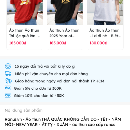
Áo thun Áo thun
Áo thun Áo thun
Áo thun Áo thun
Tài lộc quá lớn -
2025 Year of
Lì xì đi nè - Biết
Năm mới - New
snack- năm mới
điều gặp nhiều
185.000₫
185.000₫
180.000₫
Year - Tết - áo
- new year - Tết
may mắn - Mùa
thun cao cấp
- mùa xuân - áo
xuân - Năm mới
ranus
thun cao cấp
- Tết - áo thun
ranus
cao cấp ranus
15 ngày đổi trả với bất kì lý do gì
Miễn phí vận chuyển cho mọi đơn hàng
Giao hàng trong ngày với đơn nội thành TP.HCM
Giảm 5% cho đơn từ 300K
Giảm 10% cho đơn từ 450K
Nội dung sản phẩm
Ranus.vn - Áo thun THÀ QUẮC KHÔNG DẰN DƠ - TẾT - NĂM
MỚI- NEW YEAR - ẤT TỴ - XUÂN - áo thun cao cấp ranus