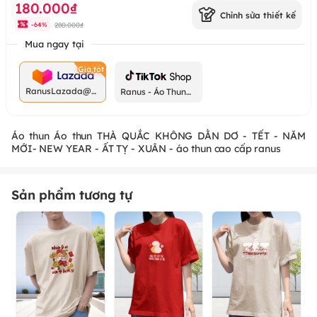
180.000₫
Chỉnh sửa thiết kế
280.000₫
-
64
%
Mua ngay tại
RanusLazada@g
Ranus - Áo Thun
mail.com
Chất
Áo thun Áo thun THÀ QUẮC KHÔNG DẰN DƠ - TẾT - NĂM
MỚI- NEW YEAR - ẤT TỴ - XUÂN - áo thun cao cấp ranus
Sản phẩm tương tự