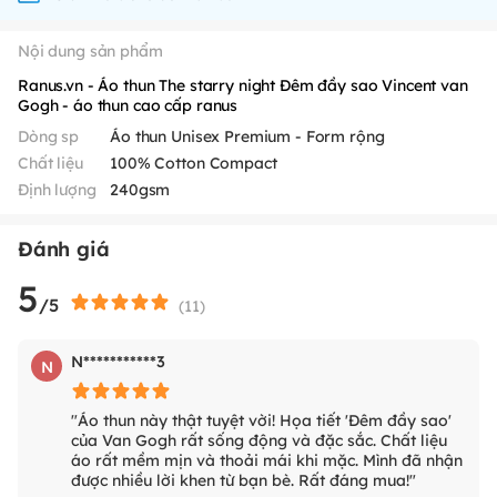
Nội dung sản phẩm
Ranus.vn - Áo thun The starry night Đêm đầy sao Vincent van
Gogh - áo thun cao cấp ranus
Dòng sp
Áo thun Unisex Premium - Form rộng
Chất liệu
100% Cotton Compact
Định lượng
240gsm
Đánh giá
5
/5
(
11
)
N***********3
N
"Áo thun này thật tuyệt vời! Họa tiết 'Đêm đầy sao'
của Van Gogh rất sống động và đặc sắc. Chất liệu
áo rất mềm mịn và thoải mái khi mặc. Mình đã nhận
được nhiều lời khen từ bạn bè. Rất đáng mua!"