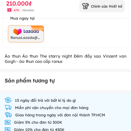
210.000₫
Chỉnh sửa thiết kế
310.000₫
-
67
%
Mua ngay tại
RanusLazada@g
mail.com
Áo thun Áo thun The starry night Đêm đầy sao Vincent van
Gogh - áo thun cao cấp ranus
Sản phẩm tương tự
15 ngày đổi trả với bất kì lý do gì
Miễn phí vận chuyển cho mọi đơn hàng
Giao hàng trong ngày với đơn nội thành TP.HCM
Giảm 5% cho đơn từ 300K
Giảm 10% cho đơn từ 450K