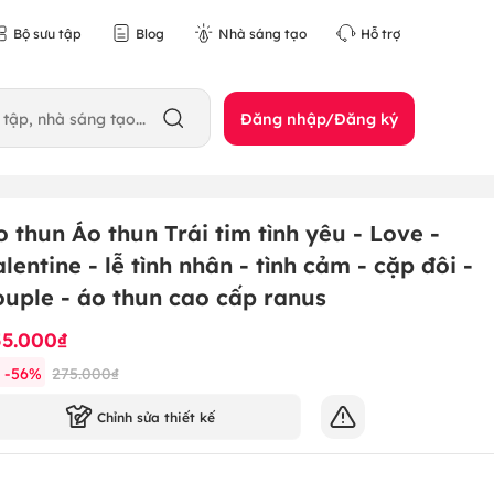
Bộ sưu tập
Blog
Nhà sáng tạo
Hỗ trợ
Đăng nhập/Đăng ký
o thun Áo thun Trái tim tình yêu - Love -
alentine - lễ tình nhân - tình cảm - cặp đôi -
ouple - áo thun cao cấp ranus
55.000₫
-
56
%
275.000₫
Chỉnh sửa thiết kế