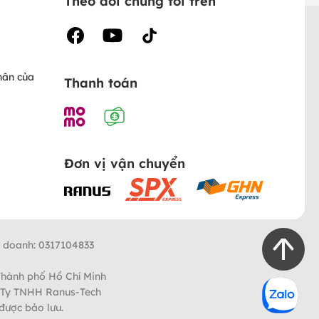
Theo dõi chúng tôi trên
hân của
Thanh toán
Đơn vị vận chuyển
h doanh: 0317104833
Thành phố Hồ Chí Minh
 Ty TNHH Ranus-Tech
được bảo lưu.