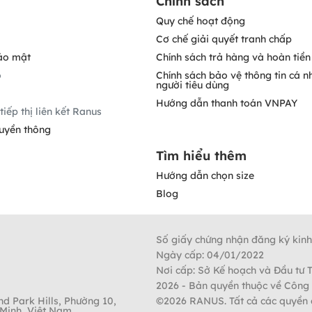
Chính sách
Quy chế hoạt động
Cơ chế giải quyết tranh chấp
ảo mật
Chính sách trả hàng và hoàn tiền
o
Chính sách bảo vệ thông tin cá n
người tiêu dùng
Hướng dẫn thanh toán VNPAY
tiếp thị liên kết Ranus
ruyền thông
Tìm hiểu thêm
Hướng dẫn chọn size
Blog
Số giấy chứng nhận đăng ký kin
Ngày cấp: 04/01/2022
Nơi cấp: Sở Kế hoạch và Đầu tư 
2026
- Bản quyền thuộc về Công
nd Park Hills, Phường 10,
©
2026
RANUS. Tất cả các quyền 
Minh, Việt Nam