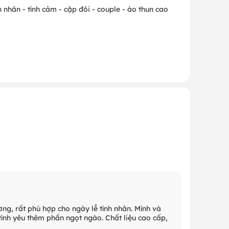
nh nhân - tình cảm - cặp đôi - couple - áo thun cao
ương, rất phù hợp cho ngày lễ tình nhân. Mình và
tình yêu thêm phần ngọt ngào. Chất liệu cao cấp,