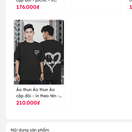
176.000₫
theo ngày kỷ niệm -
v
áo thun cao cấp ranus
t
Áo thun Áo thun Áo
cặp đôi - in theo tên -
210.000₫
trái tim - áo thun cao
cấp ranus
Nội dung sản phẩm