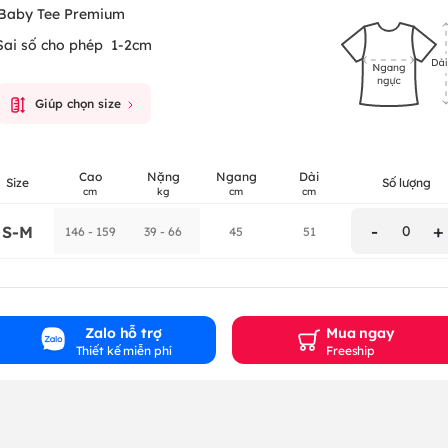
Baby Tee Premium
Sai số cho phép
1-2cm
Giúp chọn size
Cao
Nặng
Ngang
Dài
Size
Số lượng
cm
kg
cm
cm
-
+
S-M
0
146 - 159
39 - 66
45
51
Zalo hỗ trợ
Mua ngay
Thiết kế miễn phí
Freeship