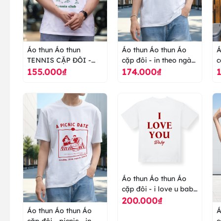
Áo thun Áo thun
Áo thun Áo thun Áo
Á
TENNIS CẶP ĐÔI -
cặp đôi - in theo ngày
c
155.000₫
174.000₫
MÙA HÈ - áo thun cao
kỉ niệm - nhảy nhót -
t
cấp ranus
áo thun cao cấp ranus
n
c
Áo thun Áo thun Áo
cặp đôi - i love u baby
200.000₫
- couple - áo thun cao
cấp ranus
Áo thun Áo thun Áo
Á
cặp đôi - picnic - in
c