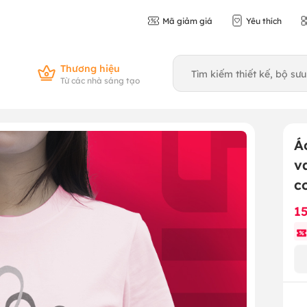
Mã giảm giá
Yêu thích
Thương hiệu
Từ các nhà sáng tạo
Á
v
c
1