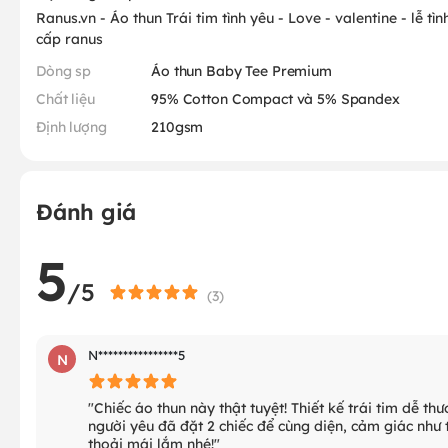
Ranus.vn - Áo thun Trái tim tình yêu - Love - valentine - lễ tì
cấp ranus
Dòng sp
Áo thun Baby Tee Premium
Chất liệu
95% Cotton Compact và 5% Spandex
Định lượng
210gsm
Đánh giá
5
/5
(
3
)
N****************5
N
"Chiếc áo thun này thật tuyệt! Thiết kế trái tim dễ th
người yêu đã đặt 2 chiếc để cùng diện, cảm giác như 
thoải mái lắm nhé!"