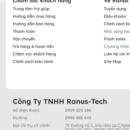
Chăm sóc khách hàng
Về Ranus
Trung tâm trợ giúp
Tuyển dụng
Hướng dẫn mua hàng
Điều khoản
Hướng dẫn bán hàng
Chính sách b
Thanh toán
Nhà sáng tạ
Vận chuyển
Flash sales
Trả hàng & hoàn tiền
Chương trình 
Chăm sóc khách hàng
Liên hệ với t
Chính sách bảo hành
Site Map
Công Ty TNHH Ranus-Tech
Số điện thoại:
0909 505 186
Hotline:
0988 888 445
Địa chỉ trụ sở chính:
75 Đường số 2, khu dân cư Cityla
Quận Gò Vấp, Thành phố Hồ Chí 