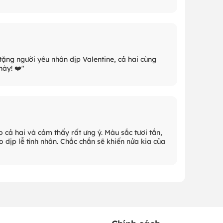
tặng người yêu nhân dịp Valentine, cả hai cùng
này! ❤️"
 cả hai và cảm thấy rất ưng ý. Màu sắc tươi tắn,
 dịp lễ tình nhân. Chắc chắn sẽ khiến nửa kia của