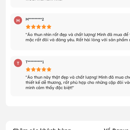
M*********2
M
"Áo thun nhìn rất đẹp và chất lượng! Mình đã mua để 
mặc rất đôi và đáng yêu. Rất hài lòng với sản phẩm 
T**********1
T
"Áo thun này thật đẹp và chất lượng! Mình đã mua cho
thiết kế dễ thương, rất phù hợp cho những cặp đôi vào
mình cảm thấy đặc biệt!"