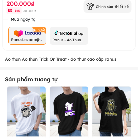
200.000₫
Chỉnh sửa thiết kế
300.000₫
-
66
%
Mua ngay tại
RanusLazada@g
Ranus - Áo Thun
mail.com
Chất
Áo thun Áo thun Trick Or Treat - áo thun cao cấp ranus
Sản phẩm tương tự