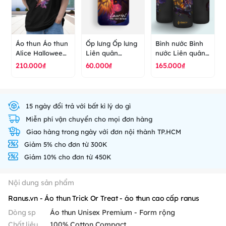
Áo thun Áo thun
Ốp lưng Ốp lưng
Bình nước Bình
Alice Halloween
Liên quân
nước Liên quân
Liên quân Aov
Lauriel
Halloween Cho
210.000₫
60.000₫
165.000₫
game - áo thun
Halloween phù
kẹo hay bị
cao cấp ranus
thuỷ bí ngô aov -
Ghẹo? lauriel
ốp lưng cao cấp
azzenka aov -
ranus
bình nước cao
15 ngày đổi trả với bất kì lý do gì
cấp ranus
Miễn phí vận chuyển cho mọi đơn hàng
Giao hàng trong ngày với đơn nội thành TP.HCM
Giảm 5% cho đơn từ 300K
Giảm 10% cho đơn từ 450K
Nội dung sản phẩm
Ranus.vn - Áo thun Trick Or Treat - áo thun cao cấp ranus
Dòng sp
Áo thun Unisex Premium - Form rộng
Chất liệu
100% Cotton Compact