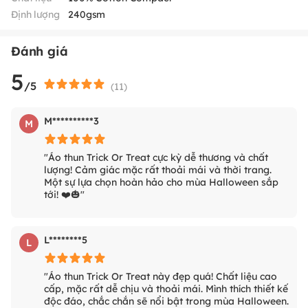
Định lượng
240gsm
Đánh giá
5
/5
(
11
)
M**********3
M
"Áo thun Trick Or Treat cực kỳ dễ thương và chất
lượng! Cảm giác mặc rất thoải mái và thời trang.
Một sự lựa chọn hoàn hảo cho mùa Halloween sắp
tới! ❤️🎃"
L********5
L
"Áo thun Trick Or Treat này đẹp quá! Chất liệu cao
cấp, mặc rất dễ chịu và thoải mái. Mình thích thiết kế
độc đáo, chắc chắn sẽ nổi bật trong mùa Halloween.