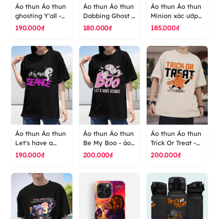
Áo thun Áo thun
Áo thun Áo thun
Áo thun Áo thun
ghosting Y'all -
Dabbing Ghost -
Minion xác ướp
áo thun cao cấp
áo thun cao cấp
dễ thương - áo
190.000₫
180.000₫
185.000₫
ranus
ranus
thun cao cấp
ranus
Áo thun Áo thun
Áo thun Áo thun
Áo thun Áo thun
Let's have a
Be My Boo - áo
Trick Or Treat -
seance - áo thun
thun cao cấp
áo thun cao cấp
190.000₫
200.000₫
200.000₫
cao cấp ranus
ranus
ranus