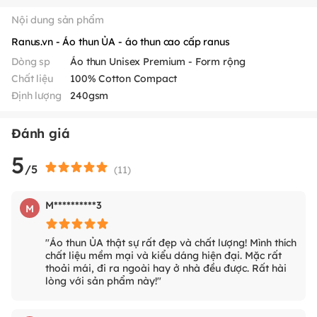
Nội dung sản phẩm
Ranus.vn - Áo thun ỦA - áo thun cao cấp ranus
Dòng sp
Áo thun Unisex Premium - Form rộng
Chất liệu
100% Cotton Compact
Định lượng
240gsm
Đánh giá
5
/5
(
11
)
M**********3
M
"Áo thun ỦA thật sự rất đẹp và chất lượng! Mình thích
chất liệu mềm mại và kiểu dáng hiện đại. Mặc rất
thoải mái, đi ra ngoài hay ở nhà đều được. Rất hài
lòng với sản phẩm này!"