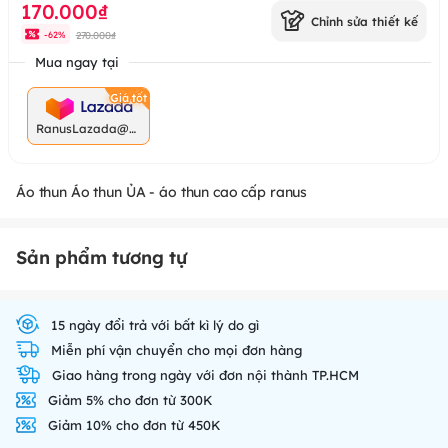
170.000₫
Chỉnh sửa thiết kế
270.000₫
-
62
%
Mua ngay tại
RanusLazada@g
mail.com
Áo thun Áo thun ỦA - áo thun cao cấp ranus
Sản phẩm tương tự
15 ngày đổi trả với bất kì lý do gì
Miễn phí vận chuyển cho mọi đơn hàng
Giao hàng trong ngày với đơn nội thành TP.HCM
Giảm 5% cho đơn từ 300K
Giảm 10% cho đơn từ 450K