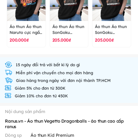
detective Conan
- áo thun cao
cấp ranus
Áo thun Áo thun
Áo thun Áo thun
Áo thun Áo thun
Naruto cực ngầu
SonGoku
SonGoku
- áo thun cao
SuperSaiyan
SuperSaiyan
200.000₫
205.000₫
205.000₫
cấp ranus
DragonballZ 7
DragonballZ 7
Viên Ngọc Rồng
Viên Ngọc Rồng
- áo thun cao
- áo thun cao
cấp ranus
cấp ranus
15 ngày đổi trả với bất kì lý do gì
Miễn phí vận chuyển cho mọi đơn hàng
Giao hàng trong ngày với đơn nội thành TP.HCM
Giảm 5% cho đơn từ 300K
Giảm 10% cho đơn từ 450K
Nội dung sản phẩm
Ranus.vn - Áo thun Vegetto Dragonballs - áo thun cao cấp
ranus
Dòng sp
Áo thun Kid Premium