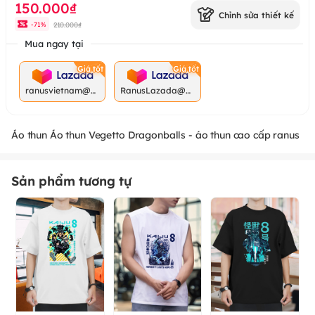
150.000₫
Chỉnh sửa thiết kế
210.000₫
-
71
%
Mua ngay tại
ranusvietnam@g
RanusLazada@g
mail.com
mail.com
Áo thun Áo thun Vegetto Dragonballs - áo thun cao cấp ranus
Sản phẩm tương tự