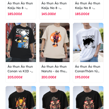
Áo thun Áo thun
Áo thun Áo thun
Áo thun Áo thun
Kaiju No 8 -
Kaiju No 8 -
Kaiju No 8 -
Defend
Humanity's Last
Kaiju Transform -
185.000₫
145.000₫
185.000₫
Humanity,
Hope - Anime -
Anime - Hoạt
Embrace The
Hoạt hình - áo
hình - áo thun
Monster - Anime
thun cao cấp
cao cấp ranus
- áo thun cao
ranus
cấp ranus
Áo thun Áo thun
Áo thun Áo thun
Áo thun Áo thun
Conan vs KID -
Naruto - áo thun
ConanThám tử
áo thun cao cấp
cao cấp ranus
lừng danh Conan
205.000₫
200.000₫
195.000₫
ranus
chibi - Kaito Kid
- Siêu Trộm -
Kudo Shinichi-
truyện tranh-
hoạt hình -
anime- manga-
Nhật Bản-