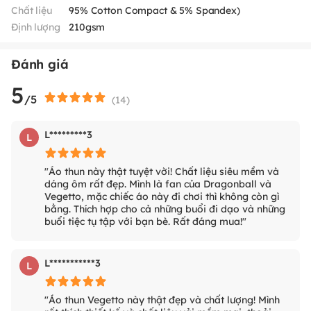
Chất liệu
95% Cotton Compact & 5% Spandex)
Định lượng
210gsm
Đánh giá
5
/5
(
14
)
L*********3
L
"Áo thun này thật tuyệt vời! Chất liệu siêu mềm và
dáng ôm rất đẹp. Mình là fan của Dragonball và
Vegetto, mặc chiếc áo này đi chơi thì không còn gì
bằng. Thích hợp cho cả những buổi đi dạo và những
buổi tiệc tụ tập với bạn bè. Rất đáng mua!"
L***********3
L
"Áo thun Vegetto này thật đẹp và chất lượng! Mình