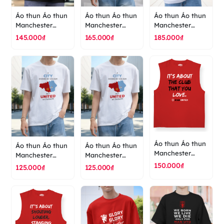
Áo thun Áo thun
Áo thun Áo thun
Áo thun Áo thun
Manchester
Manchester
Manchester
United - Red
United - Red
United -
145.000₫
165.000₫
185.000₫
United - Bóng
devils United -
Manchester
đá - Thế giới -
Bóng đá - Thế
Derby - Bóng đá
áo thun cao cấp
giới - áo thun
- Thế giới - áo
ranus
cao cấp ranus
thun cao cấp
ranus
Áo thun Áo thun
Áo thun Áo thun
Áo thun Áo thun
Manchester
Manchester
Manchester
Untied - It's
United vs
United vs
150.000₫
125.000₫
125.000₫
about the club
Manchester City
Manchester City
that you love -
- Bóng đá - Thế
- Bóng đá - Thế
Bóng đá - Thế
giới - áo thun
giới - áo thun
giới - áo thun
cao cấp ranus
cao cấp ranus
cao cấp ranus