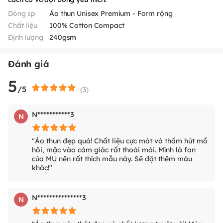
Dòng sp
Áo thun Unisex Premium - Form rộng
Chất liệu
100% Cotton Compact
Định lượng
240gsm
Đánh giá
5
/5
(
3
)
N***********3
N
"Áo thun đẹp quá! Chất liệu cực mát và thấm hút mồ
hôi, mặc vào cảm giác rất thoải mái. Mình là fan
của MU nên rất thích mẫu này. Sẽ đặt thêm màu
khác!"
N***************3
N