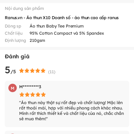
Nội dung sản phẩm
Ranus.vn - Áo thun X10 Doanh số - áo thun cao cấp ranus
Dòng sp
Áo thun Baby Tee Premium
Chất liệu
95% Cotton Compact và 5% Spandex
Định lượng
210gsm
Đánh giá
5
/5
(
11
)
M*********3
M
"Áo thun này thật sự rất đẹp và chất lượng! Mặc lên
rất thoải mái, hợp với nhiều phong cách khác nhau.
Mình rất thích thiết kế và chất liệu của nó, chắc chắn
sẽ mua thêm!"