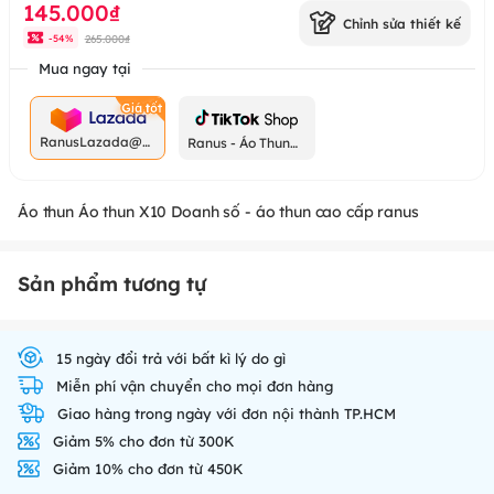
145.000₫
Chỉnh sửa thiết kế
265.000₫
-
54
%
Mua ngay tại
RanusLazada@g
Ranus - Áo Thun
mail.com
Chất
Áo thun Áo thun X10 Doanh số - áo thun cao cấp ranus
Sản phẩm tương tự
15 ngày đổi trả với bất kì lý do gì
Miễn phí vận chuyển cho mọi đơn hàng
Giao hàng trong ngày với đơn nội thành TP.HCM
Giảm 5% cho đơn từ 300K
Giảm 10% cho đơn từ 450K