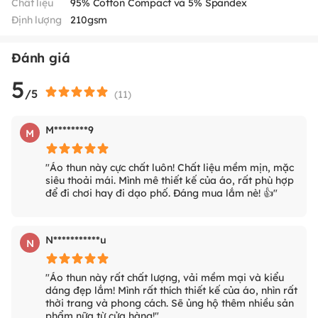
Chất liệu
95% Cotton Compact và 5% Spandex
Định lượng
210gsm
Đánh giá
5
/5
(
11
)
M********9
M
"Áo thun này cực chất luôn! Chất liệu mềm mịn, mặc
siêu thoải mái. Mình mê thiết kế của áo, rất phù hợp
để đi chơi hay đi dạo phố. Đáng mua lắm nè! 👍"
N***********u
N
"Áo thun này rất chất lượng, vải mềm mại và kiểu
dáng đẹp lắm! Mình rất thích thiết kế của áo, nhìn rất
thời trang và phong cách. Sẽ ủng hộ thêm nhiều sản
phẩm nữa từ cửa hàng!"