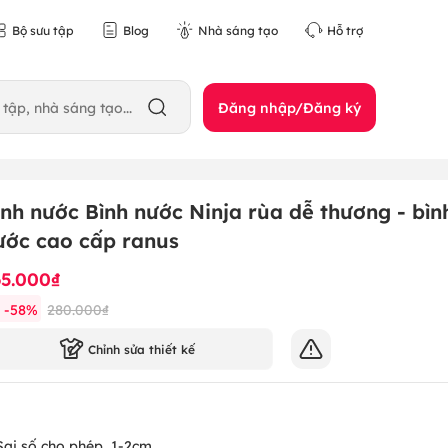
Bộ sưu tập
Blog
Nhà sáng tạo
Hỗ trợ
Đăng nhập/Đăng ký
ình nước Bình nước Ninja rùa dễ thương - bìn
ước cao cấp ranus
65.000₫
-
58
%
280.000₫
Chỉnh sửa thiết kế
Sai số cho phép
1-2cm