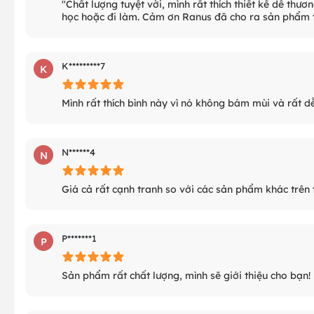
"Chất lượng tuyệt vời, mình rất thích thiết kế dễ thư
học hoặc đi làm. Cảm ơn Ranus đã cho ra sản phẩm t
K*********7
K
Mình rất thích bình này vì nó không bám mùi và rất dễ
N******4
N
Giá cả rất cạnh tranh so với các sản phẩm khác trên t
P*******1
P
Sản phẩm rất chất lượng, mình sẽ giới thiệu cho bạn!