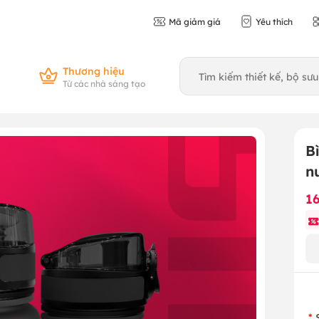
Mã giảm giá
Yêu thích
Thương hiệu
Từ các nhà sáng tạo
B
n
1