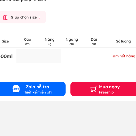
Giúp chọn size
Cao
Nặng
Ngang
Dài
Size
Số lượng
cm
kg
cm
cm
500ml
Tạm hết hàng
Zalo hỗ trợ
Mua ngay
Thiết kế miễn phí
Freeship