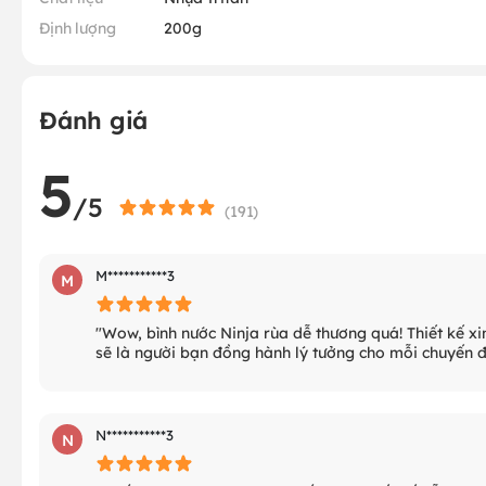
Định lượng
200g
Đánh giá
5
/5
(
191
)
M***********3
M
"Wow, bình nước Ninja rùa dễ thương quá! Thiết kế xin
sẽ là người bạn đồng hành lý tưởng cho mỗi chuyến đi
N***********3
N