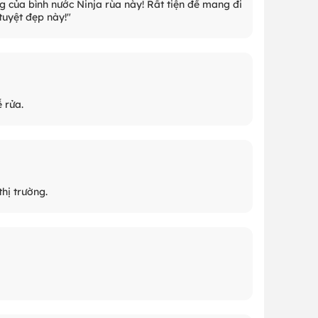
ơng của bình nước Ninja rùa này! Rất tiện để mang đi
uyệt đẹp này!"
 rửa.
hị trường.