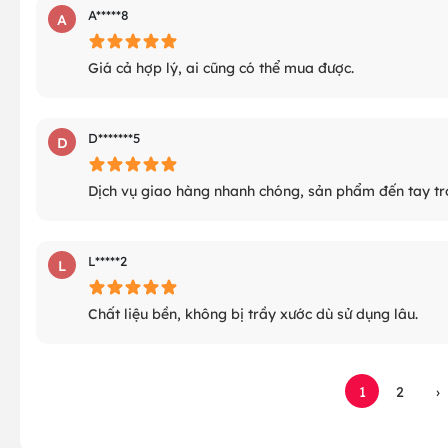
A*****8
A
Giá cả hợp lý, ai cũng có thể mua được.
D*******5
D
Dịch vụ giao hàng nhanh chóng, sản phẩm đến tay tr
L*****2
L
Chất liệu bền, không bị trầy xước dù sử dụng lâu.
1
2
›