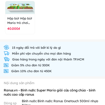
ranus
Hộp bút Hộp bút
Mario trò chơi
game 3D - hộp
40.000₫
bút cao cấp
ranus
15 ngày đổi trả với bất kì lý do gì
Miễn phí vận chuyển cho mọi đơn hàng
Giao hàng trong ngày với đơn nội thành TP.HCM
Giảm 5% cho đơn từ 300K
Giảm 10% cho đơn từ 450K
Nội dung sản phẩm
Ranus.vn - Bình nước Super Mario giải cứu công chúa - bình
nước cao cấp ranus
Bình nước Bình nước Ranus Onetouch 500ml nhựa
Dòng sp