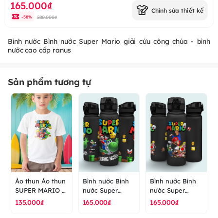
165.000₫
Chỉnh sửa thiết kế
280.000₫
-
58
%
Bình nước Bình nước Super Mario giải cứu công chúa - bình
nước cao cấp ranus
Sản phẩm tương tự
Áo thun Áo thun
Bình nước Bình
Bình nước Bình
SUPER MARIO -
nước Super
nước Super
GAME - áo thun
Mario phiêu lưu -
Mario giải cứu
135.000₫
165.000₫
165.000₫
cao cấp ranus
bình nước cao
công chúa - bình
cấp ranus
nước cao cấp