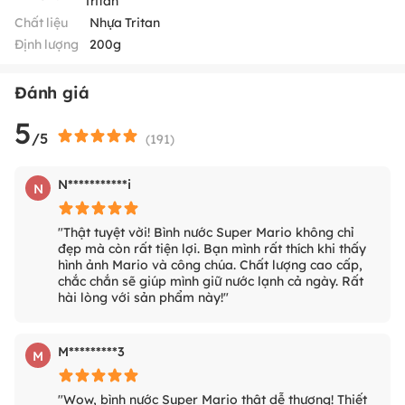
Tritan
Chất liệu
Nhựa Tritan
Định lượng
200g
Đánh giá
5
/5
(
191
)
N***********i
N
"Thật tuyệt vời! Bình nước Super Mario không chỉ
đẹp mà còn rất tiện lợi. Bạn mình rất thích khi thấy
hình ảnh Mario và công chúa. Chất lượng cao cấp,
chắc chắn sẽ giúp mình giữ nước lạnh cả ngày. Rất
hài lòng với sản phẩm này!"
M*********3
M
"Wow, bình nước Super Mario thật dễ thương! Thiết