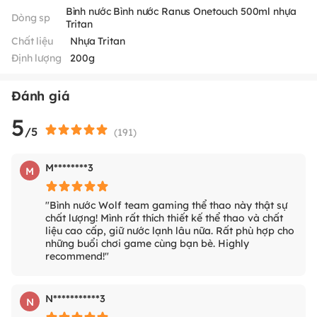
Bình nước Bình nước Ranus Onetouch 500ml nhựa
Dòng sp
Tritan
Chất liệu
Nhựa Tritan
Định lượng
200g
Đánh giá
5
/5
(
191
)
M********3
M
"Bình nước Wolf team gaming thể thao này thật sự
chất lượng! Mình rất thích thiết kế thể thao và chất
liệu cao cấp, giữ nước lạnh lâu nữa. Rất phù hợp cho
những buổi chơi game cùng bạn bè. Highly
recommend!"
N***********3
N