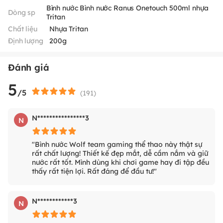
Bình nước Bình nước Ranus Onetouch 500ml nhựa
Dòng sp
Tritan
Chất liệu
Nhựa Tritan
Định lượng
200g
Đánh giá
5
/5
(
191
)
N****************3
N
"Bình nước Wolf team gaming thể thao này thật sự
rất chất lượng! Thiết kế đẹp mắt, dễ cầm nắm và giữ
nước rất tốt. Mình dùng khi chơi game hay đi tập đều
thấy rất tiện lợi. Rất đáng để đầu tư!"
N************3
N