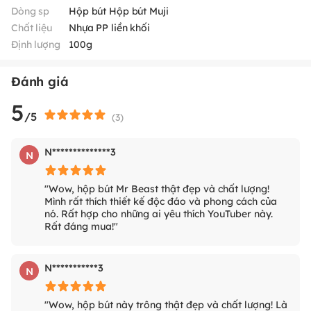
Dòng sp
Hộp bút Hộp bút Muji
Chất liệu
Nhựa PP liền khối
Định lượng
100g
Đánh giá
5
/5
(
3
)
N**************3
N
"Wow, hộp bút Mr Beast thật đẹp và chất lượng!
Mình rất thích thiết kế độc đáo và phong cách của
nó. Rất hợp cho những ai yêu thích YouTuber này.
Rất đáng mua!"
N***********3
N
"Wow, hộp bút này trông thật đẹp và chất lượng! Là