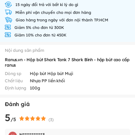
15 ngày đổi trả với bất kì lý do gì
Miễn phí vận chuyển cho mọi đơn hàng
Giao hàng trong ngày với đơn nội thành TP.HCM
Giảm 5% cho đơn từ 300K
Giảm 10% cho đơn từ 450K
Nội dung sản phẩm
Ranus.vn - Hộp bút Shark Tank 7 Shark Bình - hộp bút cao cấp
ranus
Dòng sp
Hộp bút Hộp bút Muji
Chất liệu
Nhựa PP liền khối
Định lượng
100g
Đánh giá
5
/5
(
3
)
N***********3