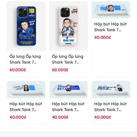
Hộp bút Hộp bút
Shark Tank 7
Shark Thái - hộp
40.000₫
bút cao cấp
ranus
Ốp lưng Ốp lưng
Ốp lưng Ốp lưng
Shark Tank 7
Shark Tank 7
Shark Bình - ốp
Shark Hưng - ốp
60.000₫
60.000₫
lưng cao cấp
lưng cao cấp
ranus
ranus
Hộp bút Hộp bút
Hộp bút Hộp bút
Hộp bút Hộp bút
Shark Tank 7
Shark Tank 7
Shark Tank 7
Shark Nga - hộp
Shark Minh Beta
Shark Hưng -
40.000₫
40.000₫
40.000₫
bút cao cấp
- hộp bút cao
hộp bút cao cấp
ranus
cấp ranus
ranus