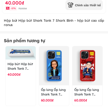
40.000₫
Chỉnh sửa thiết kế
70.000₫
-
57
%
Hộp bút Hộp bút Shark Tank 7 Shark Bình - hộp bút cao cấp
ranus
Sản phẩm tương tự
Hộp bút Hộp bút
Shark Tank 7
Shark Bình - hộp
40.000₫
bút cao cấp
ranus
Ốp lưng Ốp lưng
Ốp lưng Ốp lưng
Shark Tank 7
Shark Tank 7
Shark Nga - ốp
Shark Minh Beta
60.000₫
60.000₫
lưng cao cấp
- ốp lưng cao
ranus
cấp ranus