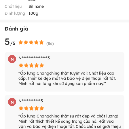
Chất liệu
Silinone
Định lượng
100g
Đánh giá
5
/5
(
86
)
N***************3
N
"Ốp lưng Changching thật tuyệt vời! Chất liệu cao
cấp, thiết kế đẹp mắt và bảo vệ điện thoại rất tốt.
Mình rất hài lòng khi sử dụng sản phẩm này!"
N***********3
N
"Ốp lưng Changching thật sự rất đẹp và chất lượng!
Mình rất thích thiết kế sang trọng của nó. Rất vừa
vặn và bảo vệ điện thoại tốt. Chắc chắn sẽ giới thiệu