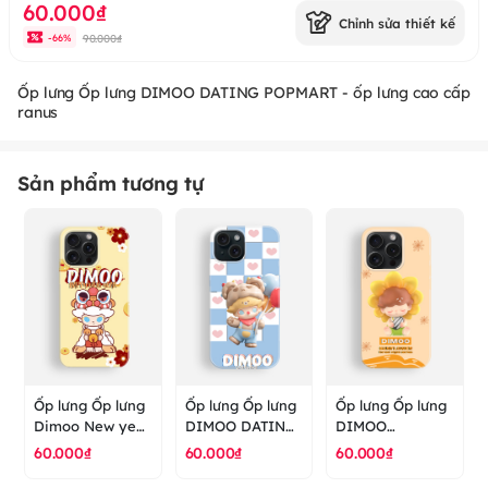
60.000₫
Chỉnh sửa thiết kế
90.000₫
-
66
%
Ốp lưng Ốp lưng DIMOO DATING POPMART - ốp lưng cao cấp
ranus
Sản phẩm tương tự
Ốp lưng Ốp lưng
Ốp lưng Ốp lưng
Ốp lưng Ốp lưng
Dimoo New year
DIMOO DATING
DIMOO
Popmart - ốp
POPMART - ốp
SUNFLOWER
60.000₫
60.000₫
60.000₫
lưng cao cấp
lưng cao cấp
NIGHT FOREST
ranus
ranus
POPMART - ốp