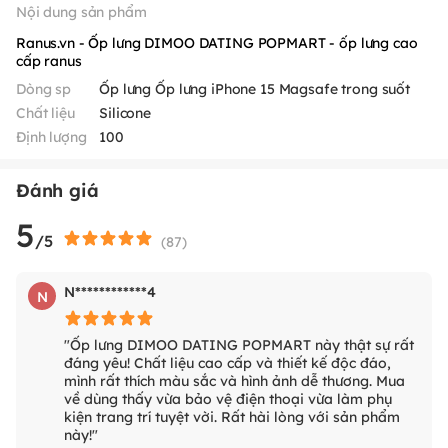
Nội dung sản phẩm
Ranus.vn - Ốp lưng DIMOO DATING POPMART - ốp lưng cao
cấp ranus
Dòng sp
Ốp lưng Ốp lưng iPhone 15 Magsafe trong suốt
Chất liệu
Silicone
Định lượng
100
Đánh giá
5
/5
(
87
)
N************4
N
"Ốp lưng DIMOO DATING POPMART này thật sự rất
đáng yêu! Chất liệu cao cấp và thiết kế độc đáo,
mình rất thích màu sắc và hình ảnh dễ thương. Mua
về dùng thấy vừa bảo vệ điện thoại vừa làm phụ
kiện trang trí tuyệt vời. Rất hài lòng với sản phẩm
này!"