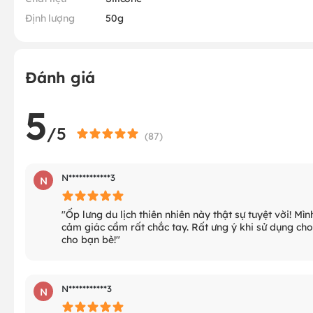
Định lượng
50g
Đánh giá
5
/5
(
87
)
N************3
N
"Ốp lưng du lịch thiên nhiên này thật sự tuyệt vời! Mìn
cảm giác cầm rất chắc tay. Rất ưng ý khi sử dụng cho 
cho bạn bè!"
N***********3
N