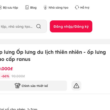
Bộ sưu tập
Blog
Nhà sáng tạo
Hỗ trợ
Đăng nhập/Đăng ký
p lưng Ốp lưng du lịch thiên nhiên - ốp lưng
ao cấp ranus
0.000₫
-
66
%
90.000₫
Chỉnh sửa thiết kế
Sai số cho phép
1-2cm