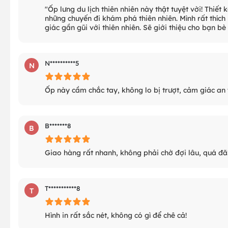
"Ốp lưng du lịch thiên nhiên này thật tuyệt vời! Thiết
những chuyến đi khám phá thiên nhiên. Mình rất thích
giác gần gũi với thiên nhiên. Sẽ giới thiệu cho bạn bè
N**********5
N
Ốp này cầm chắc tay, không lo bị trượt, cảm giác an 
B*******8
B
Giao hàng rất nhanh, không phải chờ đợi lâu, quá đã
T***********8
T
Hình in rất sắc nét, không có gì để chê cả!