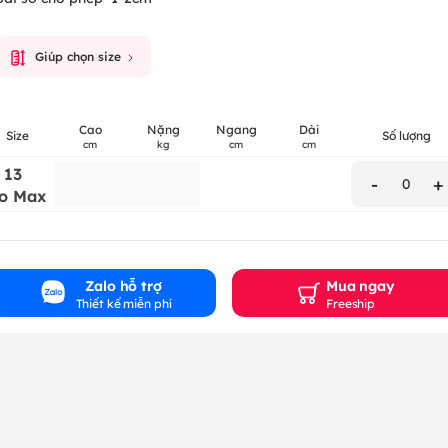
Giúp chọn size
Cao
Nặng
Ngang
Dài
Size
Số lượng
cm
kg
cm
cm
 13
-
+
0
o Max
Zalo hỗ trợ
Mua ngay
Thiết kế miễn phí
Freeship