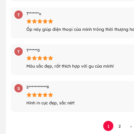
T*******u
T
Ốp này giúp điện thoại của mình trông thời thượng hơ
T******0
T
Màu sắc đẹp, rất thích hợp với gu của mình!
S************9
S
Hình in cực đẹp, sắc nét!
1
2
›