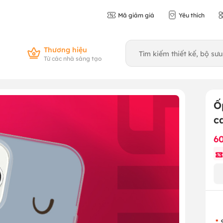
Mã giảm giá
Yêu thích
Thương hiệu
Từ các nhà sáng tạo
Ố
c
6