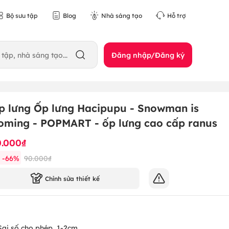
Bộ sưu tập
Blog
Nhà sáng tạo
Hỗ trợ
Đăng nhập/Đăng ký
p lưng Ốp lưng Hacipupu - Snowman is
oming - POPMART - ốp lưng cao cấp ranus
0.000₫
-
66
%
90.000₫
Chỉnh sửa thiết kế
Sai số cho phép
1-2cm