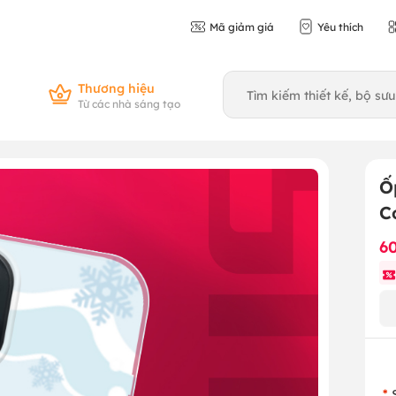
Mã giảm giá
Yêu thích
Thương hiệu
Từ các nhà sáng tạo
Ố
C
6