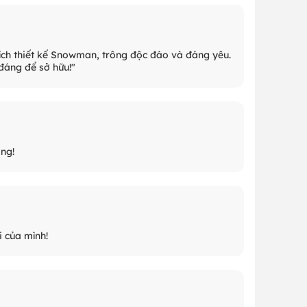
hích thiết kế Snowman, trông độc đáo và đáng yêu.
 đáng để sở hữu!"
ng!
i của mình!