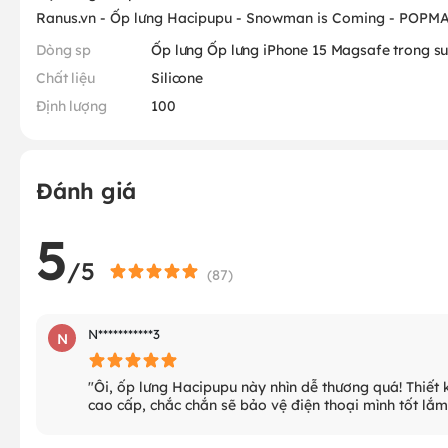
Ranus.vn - Ốp lưng Hacipupu - Snowman is Coming - POPMA
Dòng sp
Ốp lưng Ốp lưng iPhone 15 Magsafe trong su
Chất liệu
Silicone
Định lượng
100
Đánh giá
5
/5
(
87
)
N***********3
N
"Ôi, ốp lưng Hacipupu này nhìn dễ thương quá! Thiế
cao cấp, chắc chắn sẽ bảo vệ điện thoại mình tốt lắm.