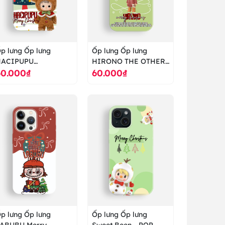
p lưng Ốp lưng
Ốp lưng Ốp lưng
HACIPUPU
HIRONO THE OTHER
60.000₫
60.000₫
ingerbread Man
POPMART - ốp lưng
OPMART - ốp lưng
cao cấp ranus
ao cấp ranus
p lưng Ốp lưng
Ốp lưng Ốp lưng
ABUBU Merry
Sweet Been - POP