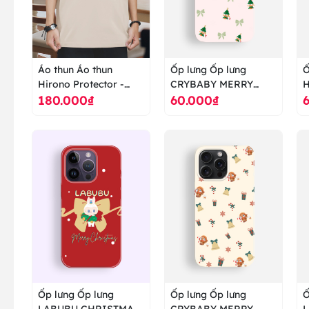
Áo thun Áo thun
Ốp lưng Ốp lưng
Ố
Hirono Protector -
CRYBABY MERRY
180.000₫
60.000₫
Little Mischief - POP
CHRISTMAS
G
MART - áo thun cao
POPMART - ốp lưng
P
cấp ranus
cao cấp ranus
c
Ốp lưng Ốp lưng
Ốp lưng Ốp lưng
Ố
LABUBU CHRISTMAS
CRYBABY MERRY
L