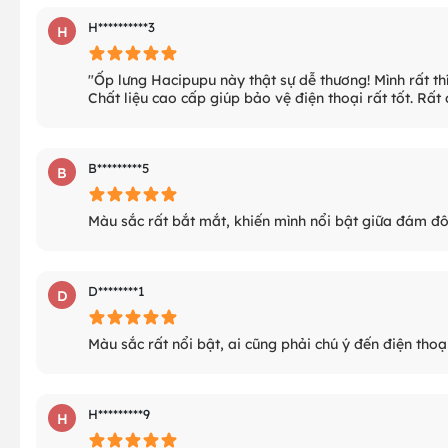
H**********3
H
"Ốp lưng Hacipupu này thật sự dễ thương! Mình rất t
Chất liệu cao cấp giúp bảo vệ điện thoại rất tốt. Rất
B*********5
B
Màu sắc rất bắt mắt, khiến mình nổi bật giữa đám đô
D********1
D
Màu sắc rất nổi bật, ai cũng phải chú ý đến điện thoạ
H*********9
H