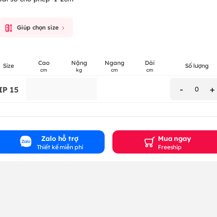
Giúp chọn size
Cao
Nặng
Ngang
Dài
Size
Số lượng
cm
kg
cm
cm
-
+
IP 15
0
Zalo hỗ trợ
Mua ngay
Thiết kế miễn phí
Freeship