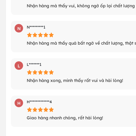
Nhận hàng mà thấy vui, không ngờ ốp lại chất lượng 
N*********1
N
Nhận hàng mà thấy quá bất ngờ về chất lượng, thật 
L*******1
L
Nhận hàng xong, mình thấy rất vui và hài lòng!
H*************4
H
Giao hàng nhanh chóng, rất hài lòng!