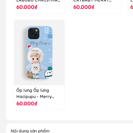
60.000₫
60.000₫
RING POPMART - ốp
CHRISMAS POPMART
C
lưng cao cấp ranus
- ốp lưng cao cấp
ố
ranus
Ốp lưng Ốp lưng
Hacipupu - Merry
60.000₫
Christmas - POP
MART - ốp lưng cao
cấp ranus
Nội dung sản phẩm