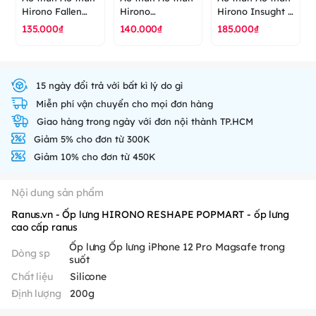
Hirono Fallen
Hirono
Hirono Insught -
Angel - City of
Destroyer -
City of Mercy
135.000₫
140.000₫
185.000₫
Mercy - POP
Little Mischief -
Series - POP
MART - áo thun
POP MART - áo
MART - áo thun
cao cấp ranus
thun cao cấp
cao cấp ranus
ranus
15 ngày đổi trả với bất kì lý do gì
Miễn phí vận chuyển cho mọi đơn hàng
Giao hàng trong ngày với đơn nội thành TP.HCM
Giảm 5% cho đơn từ 300K
Giảm 10% cho đơn từ 450K
Nội dung sản phẩm
Ranus.vn - Ốp lưng HIRONO RESHAPE POPMART - ốp lưng
cao cấp ranus
Ốp lưng Ốp lưng iPhone 12 Pro Magsafe trong
Dòng sp
suốt
Chất liệu
Silicone
Định lượng
200g