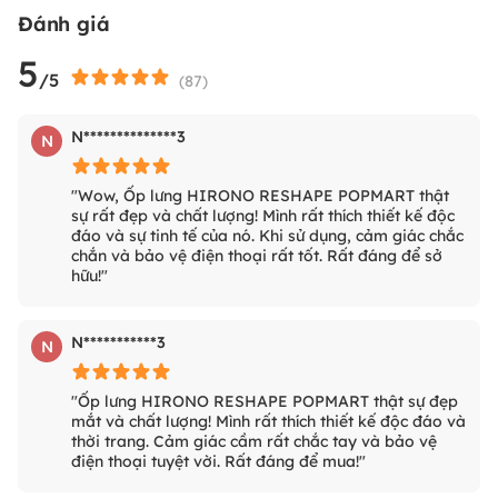
Đánh giá
5
/5
(
87
)
N**************3
N
"Wow, Ốp lưng HIRONO RESHAPE POPMART thật
sự rất đẹp và chất lượng! Mình rất thích thiết kế độc
đáo và sự tinh tế của nó. Khi sử dụng, cảm giác chắc
chắn và bảo vệ điện thoại rất tốt. Rất đáng để sở
hữu!"
N***********3
N
"Ốp lưng HIRONO RESHAPE POPMART thật sự đẹp
mắt và chất lượng! Mình rất thích thiết kế độc đáo và
thời trang. Cảm giác cầm rất chắc tay và bảo vệ
điện thoại tuyệt vời. Rất đáng để mua!"