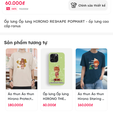
60.000₫
Chỉnh sửa thiết kế
90.000₫
-
66
%
Ốp lưng Ốp lưng HIRONO RESHAPE POPMART - ốp lưng cao
cấp ranus
Sản phẩm tương tự
Áo thun Áo thun
Ốp lưng Ốp lưng
Áo thun Áo thun
Hirono Protector
HIRONO THE
Hirono Staring -
- Little Mischief -
OTHER
The Other One -
180.000₫
60.000₫
160.000₫
POP MART - áo
POPMART - ốp
POP MART - áo
thun cao cấp
lưng cao cấp
thun cao cấp