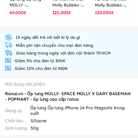
MOLLY -
Molly Bubbles -
Molly Bubbles -
Carousel -
The Powerpuff
The Powerpuff
60.000₫
120.000₫
120.000₫
POPMART - ốp
Girls - POP MART
Girls - POP MART
lưng cao cấp
- áo thun cao
- áo thun cao
ranus
cấp ranus
cấp ranus
15 ngày đổi trả với bất kì lý do gì
Miễn phí vận chuyển cho mọi đơn hàng
Giao hàng trong ngày với đơn nội thành TP.HCM
Giảm 5% cho đơn từ 300K
Giảm 10% cho đơn từ 450K
Nội dung sản phẩm
Ranus.vn - Ốp lưng MOLLY- SPACE MOLLY X GARY BASEMAN
- POPMART - ốp lưng cao cấp ranus
Ốp lưng Ốp lưng iPhone 14 Pro Magsafe trong
Dòng sp
suốt
Chất liệu
Silicone
Định lượng
50g