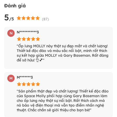
Đánh giá
5
/5
(
87
)
N***********3
N
"Ốp lưng MOLLY này thật sự đẹp mắt và chất lượng!
Thiết kế độc đáo và màu sắc nổi bật, mình rất thích
sự kết hợp giữa MOLLY và Gary Baseman. Rất đáng
để sở hữu! 👌💕"
M*******3
M
"Sản phẩm thật đẹp và chất lượng! Thiết kế độc đáo
của Space Molly phối hợp cùng Gary Baseman làm
cho ốp lưng này thật sự nổi bật. Rất thích cách mà
nó bảo vệ điện thoại mà vẫn tạo điểm nhấn nghệ
thuật. Chắc chắn sẽ giới thiệu cho bạn bè!"