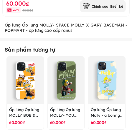
60.000₫
Chỉnh sửa thiết kế
90.000₫
-
66
%
Ốp lưng Ốp lưng MOLLY- SPACE MOLLY X GARY BASEMAN -
POPMART - ốp lưng cao cấp ranus
Sản phẩm tương tự
Ốp lưng Ốp lưng
Ốp lưng Ốp lưng
Ốp lưng Ốp lưng
MOLLY BOB &
MOLLY- YOU
Molly - a boring
TIM POPMART -
ARE NOT ALONE
day with Molly -
60.000₫
60.000₫
60.000₫
ốp lưng cao cấp
REBIRTH -
POPMART - ốp
ranus
POPMART - ốp
lưng cao cấp