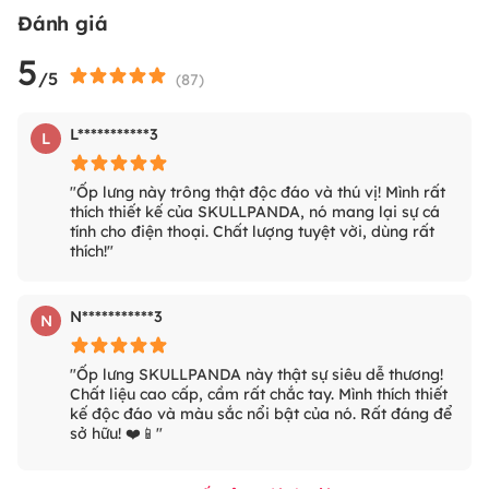
Đánh giá
5
/5
(
87
)
L***********3
L
"Ốp lưng này trông thật độc đáo và thú vị! Mình rất
thích thiết kế của SKULLPANDA, nó mang lại sự cá
tính cho điện thoại. Chất lượng tuyệt vời, dùng rất
thích!"
N***********3
N
"Ốp lưng SKULLPANDA này thật sự siêu dễ thương!
Chất liệu cao cấp, cầm rất chắc tay. Mình thích thiết
kế độc đáo và màu sắc nổi bật của nó. Rất đáng để
sở hữu! ❤️📱"