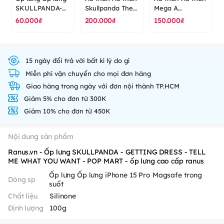
SKULLPANDA-
Skullpanda The
Mega A
CLUB MAN -
Rat - The mare
Skullpanda - POP
60.000₫
200.000₫
150.000₫
POPMART - ốp
of animal - POP
MART - áo thun
lưng cao cấp
MART - áo thun
cao cấp ranus
ranus
cao cấp ranus
15 ngày đổi trả với bất kì lý do gì
Miễn phí vận chuyển cho mọi đơn hàng
Giao hàng trong ngày với đơn nội thành TP.HCM
Giảm 5% cho đơn từ 300K
Giảm 10% cho đơn từ 450K
Nội dung sản phẩm
Ranus.vn - Ốp lưng SKULLPANDA - GETTING DRESS - TELL
ME WHAT YOU WANT - POP MART - ốp lưng cao cấp ranus
Ốp lưng Ốp lưng iPhone 15 Pro Magsafe trong
Dòng sp
suốt
Chất liệu
Silinone
Định lượng
100g