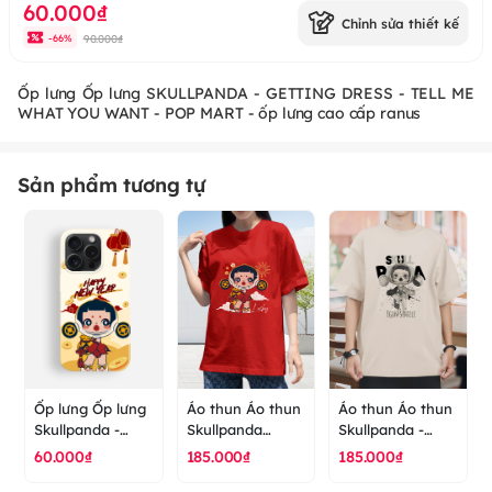
60.000₫
Chỉnh sửa thiết kế
90.000₫
-
66
%
Ốp lưng Ốp lưng SKULLPANDA - GETTING DRESS - TELL ME
WHAT YOU WANT - POP MART - ốp lưng cao cấp ranus
Sản phẩm tương tự
Ốp lưng Ốp lưng
Áo thun Áo thun
Áo thun Áo thun
Skullpanda -
Skullpanda
Skullpanda -
Happy new year
Happy New Year
Egon Schiele -
60.000₫
185.000₫
185.000₫
- Popmart - ốp
- POP MART - áo
POP MART - áo
lưng cao cấp
thun cao cấp
thun cao cấp