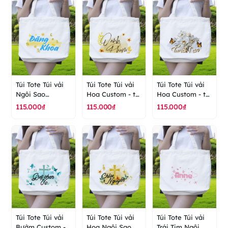
Túi Tote Túi vải
Túi Tote Túi vải
Túi Tote Túi vải
Ngôi Sao
Hoa Custom - túi
Hoa Custom - túi
Custom - túi vải
vải cao cấp
vải cao cấp
115.000₫
115.000₫
115.000₫
cao cấp ranus
ranus
ranus
Túi Tote Túi vải
Túi Tote Túi vải
Túi Tote Túi vải
Bướm Custom -
Hoa Ngôi Sao
Trái Tim Ngôi