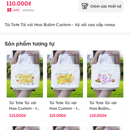
110.000₫
Chỉnh sửa thiết kế
170.000₫
-
64
%
Túi Tote Túi vải Hoa Bướm Custom - túi vải cao cấp ranus
Sản phẩm tương tự
Túi Tote Túi vải
Túi Tote Túi vải
Túi Tote Túi vải
Hoa Custom - túi
Hoa Custom - túi
Hoa Bướm
vải cao cấp
vải cao cấp
Custom - túi vải
115.000₫
115.000₫
110.000₫
ranus
ranus
cao cấp ranus