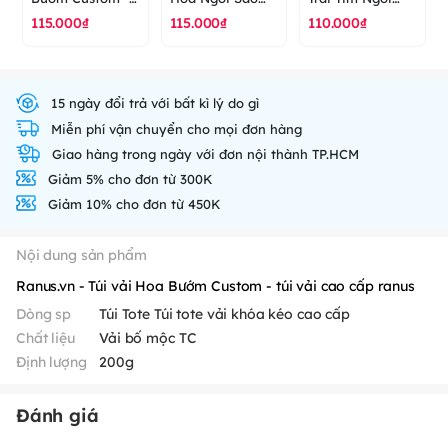
túi vải cao cấp
Custom - túi vải
Sao Custom - túi
115.000₫
115.000₫
110.000₫
ranus
cao cấp ranus
vải cao cấp
ranus
15 ngày đổi trả với bất kì lý do gì
Miễn phí vận chuyển cho mọi đơn hàng
Giao hàng trong ngày với đơn nội thành TP.HCM
Giảm 5% cho đơn từ 300K
Giảm 10% cho đơn từ 450K
Nội dung sản phẩm
Ranus.vn - Túi vải Hoa Bướm Custom - túi vải cao cấp ranus
Dòng sp
Túi Tote Túi tote vải khóa kéo cao cấp
Chất liệu
Vải bố mộc TC
Định lượng
200g
Đánh giá