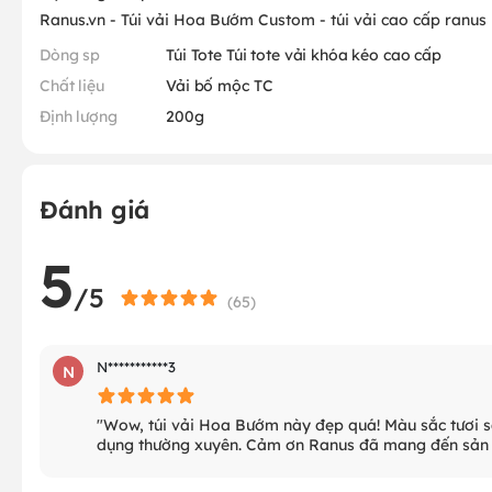
Ranus.vn - Túi vải Hoa Bướm Custom - túi vải cao cấp ranus
Dòng sp
Túi Tote Túi tote vải khóa kéo cao cấp
Chất liệu
Vải bố mộc TC
Định lượng
200g
Đánh giá
5
/5
(
65
)
N***********3
N
"Wow, túi vải Hoa Bướm này đẹp quá! Màu sắc tươi sá
dụng thường xuyên. Cảm ơn Ranus đã mang đến sản 