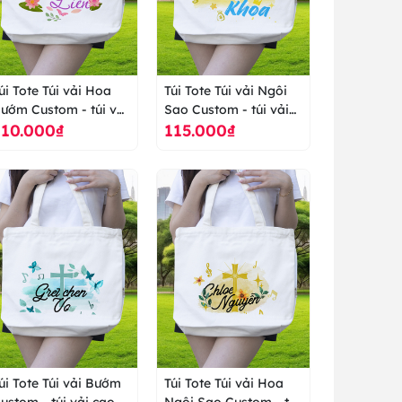
úi Tote Túi vải Hoa
Túi Tote Túi vải Ngôi
ướm Custom - túi vải
Sao Custom - túi vải
110.000₫
115.000₫
ao cấp ranus
cao cấp ranus
úi Tote Túi vải Bướm
Túi Tote Túi vải Hoa
ustom - túi vải cao
Ngôi Sao Custom - túi