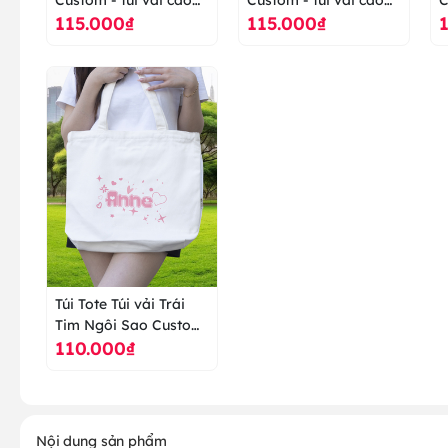
115.000₫
115.000₫
cấp ranus
cấp ranus
c
Túi Tote Túi vải Trái
Tim Ngôi Sao Custom
110.000₫
- túi vải cao cấp ranus
Nội dung sản phẩm