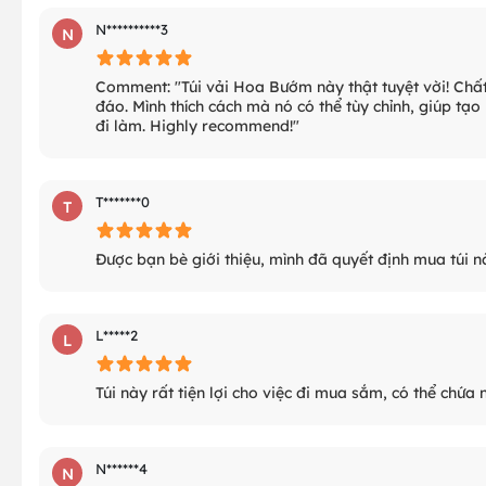
N**********3
N
Comment: "Túi vải Hoa Bướm này thật tuyệt vời! Chất 
đáo. Mình thích cách mà nó có thể tùy chỉnh, giúp tạ
đi làm. Highly recommend!"
T*******0
T
Được bạn bè giới thiệu, mình đã quyết định mua túi n
L*****2
L
Túi này rất tiện lợi cho việc đi mua sắm, có thể chứ
N******4
N