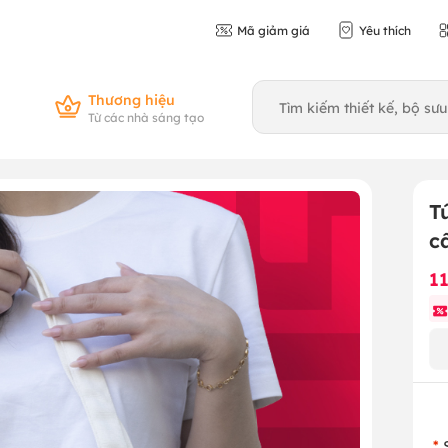
Mã giảm giá
Yêu thích
Thương hiệu
Từ các nhà sáng tạo
T
c
1