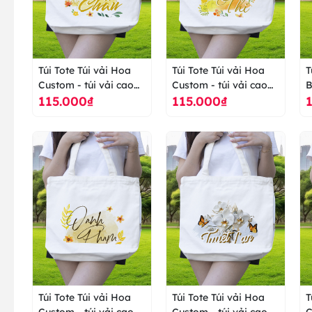
Túi Tote Túi vải Hoa
Túi Tote Túi vải Hoa
T
Custom - túi vải cao
Custom - túi vải cao
B
115.000₫
115.000₫
cấp ranus
cấp ranus
c
Túi Tote Túi vải Hoa
Túi Tote Túi vải Hoa
T
Custom - túi vải cao
Custom - túi vải cao
C