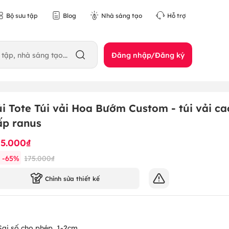
Bộ sưu tập
Blog
Nhà sáng tạo
Hỗ trợ
Đăng nhập/Đăng ký
úi Tote Túi vải Hoa Bướm Custom - túi vải ca
ấp ranus
15.000₫
-
65
%
175.000₫
Chỉnh sửa thiết kế
Sai số cho phép
1-2cm