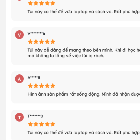
Túi này có thể để vừa laptop và sách vở. Rất phù hợp
V********6
V
Túi này dễ dàng để mang theo bên mình. Khi đi học ha
mà không lo lắng về việc túi bị rách.
A*****8
A
Hình ảnh sản phẩm rất sống động. Mình đã nhận được n
T*******0
T
Túi này có thể để vừa laptop và sách vở. Rất phù hợp