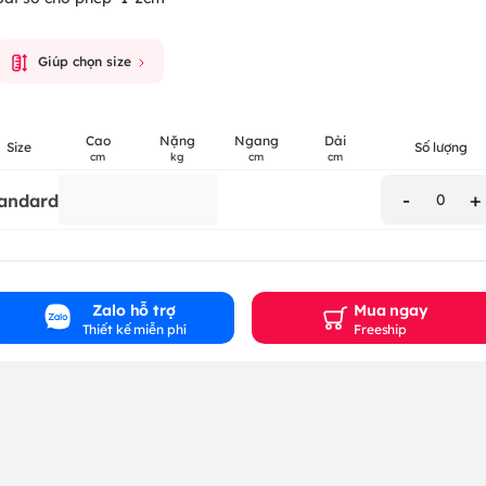
Giúp chọn size
Cao
Nặng
Ngang
Dài
Size
Số lượng
cm
kg
cm
cm
-
+
andard
0
Zalo hỗ trợ
Mua ngay
Thiết kế miễn phí
Freeship