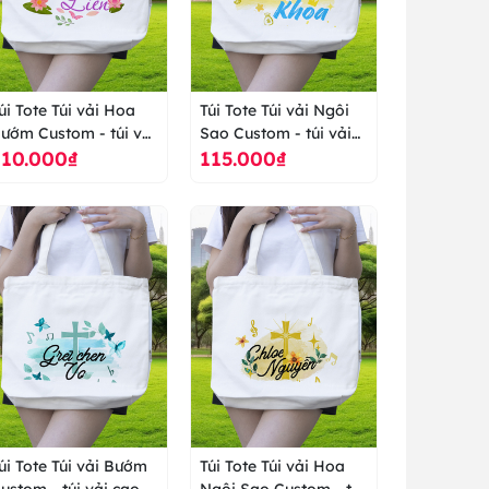
úi Tote Túi vải Hoa
Túi Tote Túi vải Ngôi
ướm Custom - túi vải
Sao Custom - túi vải
110.000₫
115.000₫
ao cấp ranus
cao cấp ranus
úi Tote Túi vải Bướm
Túi Tote Túi vải Hoa
ustom - túi vải cao
Ngôi Sao Custom - túi