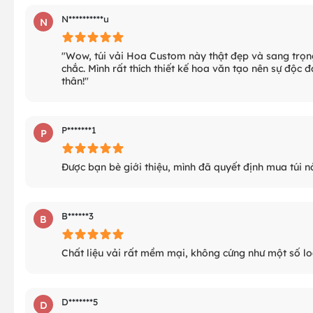
N**********u
N
"Wow, túi vải Hoa Custom này thật đẹp và sang trọ
chắc. Mình rất thích thiết kế hoa văn tạo nên sự độc 
thân!"
P*******1
P
Được bạn bè giới thiệu, mình đã quyết định mua túi n
B******3
B
Chất liệu vải rất mềm mại, không cứng như một số loạ
D*******5
D