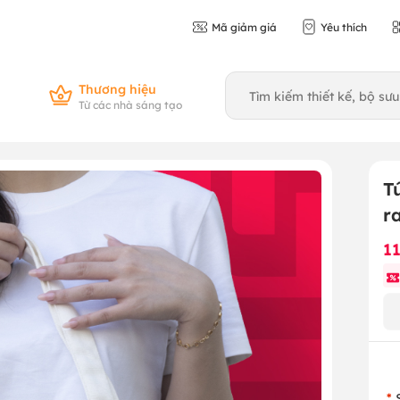
Mã giảm giá
Yêu thích
Thương hiệu
Từ các nhà sáng tạo
T
r
1