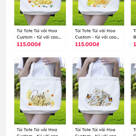
Túi Tote Túi vải Hoa
Túi Tote Túi vải Hoa
T
Custom - túi vải cao
Custom - túi vải cao
B
115.000₫
115.000₫
cấp ranus
cấp ranus
c
Túi Tote Túi vải Hoa
Túi Tote Túi vải Hoa
T
Custom - túi vải cao
Custom - túi vải cao
C