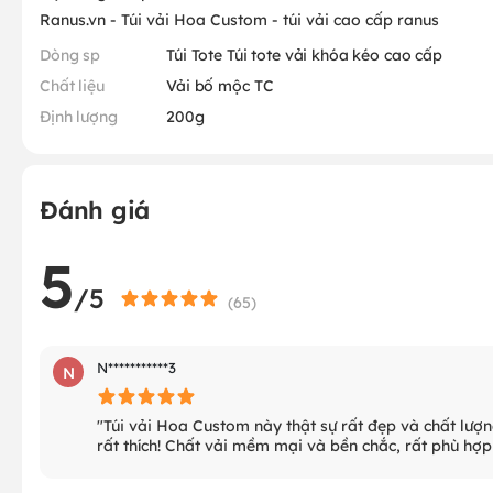
Ranus.vn - Túi vải Hoa Custom - túi vải cao cấp ranus
Dòng sp
Túi Tote Túi tote vải khóa kéo cao cấp
Chất liệu
Vải bố mộc TC
Định lượng
200g
Đánh giá
5
/5
(
65
)
N***********3
N
"Túi vải Hoa Custom này thật sự rất đẹp và chất lượn
rất thích! Chất vải mềm mại và bền chắc, rất phù hợ