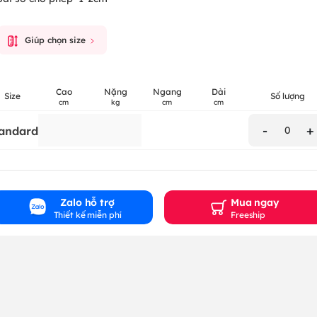
Giúp chọn size
Cao
Nặng
Ngang
Dài
Size
Số lượng
cm
kg
cm
cm
-
+
andard
0
Zalo hỗ trợ
Mua ngay
Thiết kế miễn phí
Freeship