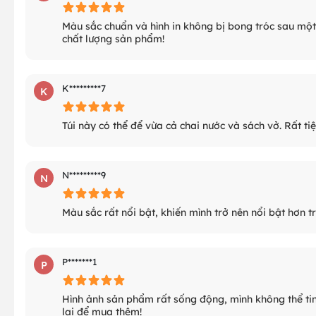
Màu sắc chuẩn và hình in không bị bong tróc sau một 
chất lượng sản phẩm!
K*********7
K
Túi này có thể để vừa cả chai nước và sách vở. Rất tiệ
N*********9
N
Màu sắc rất nổi bật, khiến mình trở nên nổi bật hơn
P*******1
P
Hình ảnh sản phẩm rất sống động, mình không thể tin 
lại để mua thêm!