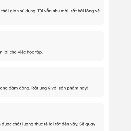
thời gian sử dụng. Túi vẫn như mới, rất hài lòng về
n lợi cho việc học tập.
 trong đám đông. Rất ưng ý với sản phẩm này!
được chất lượng thực tế lại tốt đến vậy. Sẽ quay