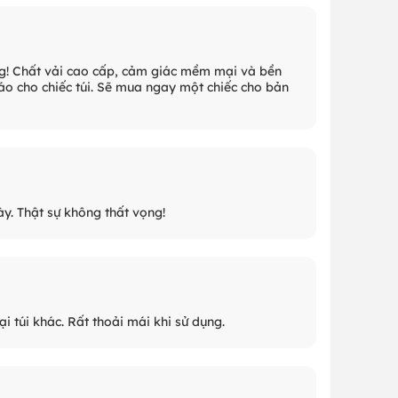
ng! Chất vải cao cấp, cảm giác mềm mại và bền
đáo cho chiếc túi. Sẽ mua ngay một chiếc cho bản
ày. Thật sự không thất vọng!
i túi khác. Rất thoải mái khi sử dụng.