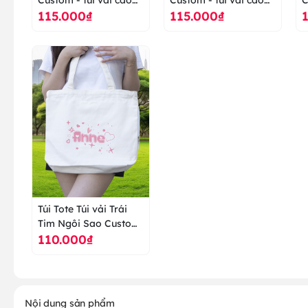
115.000₫
115.000₫
cấp ranus
cấp ranus
c
Túi Tote Túi vải Trái
Tim Ngôi Sao Custom
110.000₫
- túi vải cao cấp ranus
Nội dung sản phẩm