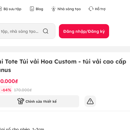
Bộ sưu tập
Blog
Nhà sáng tạo
Hỗ trợ
Đăng nhập/Đăng ký
úi Tote Túi vải Hoa Custom - túi vải cao cấp
anus
10.000₫
-
64
%
170.000₫
Chỉnh sửa thiết kế
Sai số cho phép
1-2cm