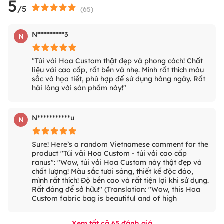
5
/5
(
65
)
N*********3
N
"Túi vải Hoa Custom thật đẹp và phong cách! Chất
liệu vải cao cấp, rất bền và nhẹ. Mình rất thích màu
sắc và họa tiết, phù hợp để sử dụng hàng ngày. Rất
hài lòng với sản phẩm này!"
N***********u
N
Sure! Here’s a random Vietnamese comment for the
product "Túi vải Hoa Custom - túi vải cao cấp
ranus": "Wow, túi vải Hoa Custom này thật đẹp và
chất lượng! Màu sắc tươi sáng, thiết kế độc đáo,
mình rất thích! Độ bền cao và rất tiện lợi khi sử dụng.
Rất đáng để sở hữu!" (Translation: "Wow, this Hoa
Custom fabric bag is beautiful and of high
Xem tất cả
65
đánh giá