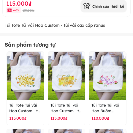
115.000₫
Chỉnh sửa thiết kế
175.000₫
-
65
%
Túi Tote Túi vải Hoa Custom - túi vải cao cấp ranus
Sản phẩm tương tự
Túi Tote Túi vải
Túi Tote Túi vải
Túi Tote Túi vải
Hoa Custom - túi
Hoa Custom - túi
Hoa Bướm
vải cao cấp
vải cao cấp
Custom - túi vải
115.000₫
115.000₫
110.000₫
ranus
ranus
cao cấp ranus