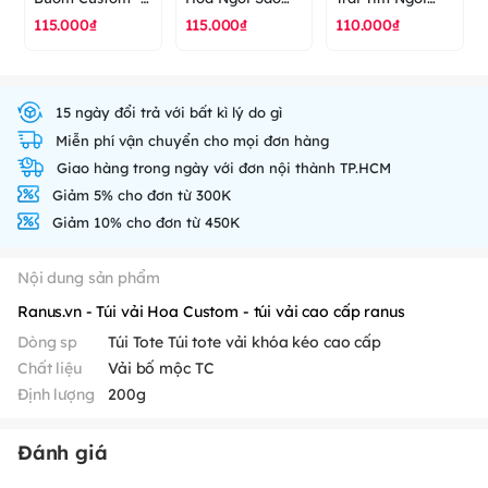
túi vải cao cấp
Custom - túi vải
Sao Custom - túi
115.000₫
115.000₫
110.000₫
ranus
cao cấp ranus
vải cao cấp
ranus
15 ngày đổi trả với bất kì lý do gì
Miễn phí vận chuyển cho mọi đơn hàng
Giao hàng trong ngày với đơn nội thành TP.HCM
Giảm 5% cho đơn từ 300K
Giảm 10% cho đơn từ 450K
Nội dung sản phẩm
Ranus.vn - Túi vải Hoa Custom - túi vải cao cấp ranus
Dòng sp
Túi Tote Túi tote vải khóa kéo cao cấp
Chất liệu
Vải bố mộc TC
Định lượng
200g
Đánh giá