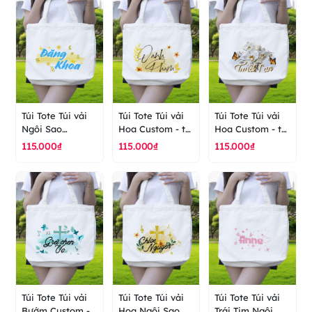
Túi Tote Túi vải
Túi Tote Túi vải
Túi Tote Túi vải
Ngôi Sao
Hoa Custom - túi
Hoa Custom - túi
Custom - túi vải
vải cao cấp
vải cao cấp
115.000₫
115.000₫
115.000₫
cao cấp ranus
ranus
ranus
Túi Tote Túi vải
Túi Tote Túi vải
Túi Tote Túi vải
Bướm Custom -
Hoa Ngôi Sao
Trái Tim Ngôi