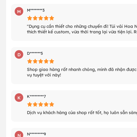
M********3
M
"Dụng cụ cần thiết cho những chuyến đi! Túi vải Hoa 
thích thiết kế custom, vừa thời trang lại vừa tiện lợi.
D*******5
D
Shop giao hàng rất nhanh chóng, mình đã nhận được 
vụ tuyệt vời này!
K*********7
K
Dịch vụ khách hàng của shop rất tốt, họ luôn sẵn sàn
N*********9
N