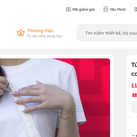
Mã giảm giá
Yêu thích
Thương hiệu
Từ các nhà sáng tạo
T
c
1