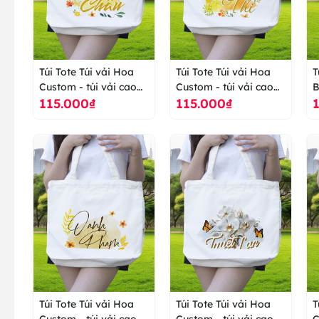
Túi Tote Túi vải Hoa
Túi Tote Túi vải Hoa
T
Custom - túi vải cao
Custom - túi vải cao
B
115.000₫
115.000₫
cấp ranus
cấp ranus
c
Túi Tote Túi vải Hoa
Túi Tote Túi vải Hoa
T
Custom - túi vải cao
Custom - túi vải cao
C