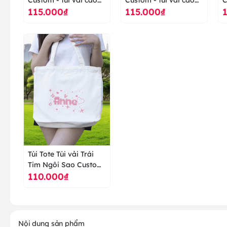
115.000₫
115.000₫
cấp ranus
cấp ranus
c
Túi Tote Túi vải Trái
Tim Ngôi Sao Custom
110.000₫
- túi vải cao cấp ranus
Nội dung sản phẩm