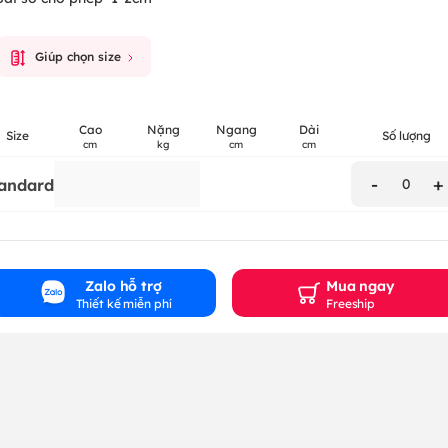
Giúp chọn size
Cao
Nặng
Ngang
Dài
Size
Số lượng
cm
kg
cm
cm
-
+
andard
0
Zalo hỗ trợ
Mua ngay
Thiết kế miễn phí
Freeship