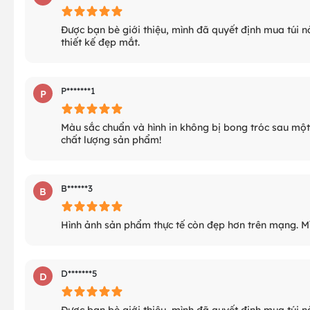
Được bạn bè giới thiệu, mình đã quyết định mua túi nà
thiết kế đẹp mắt.
P*******1
P
Màu sắc chuẩn và hình in không bị bong tróc sau một 
chất lượng sản phẩm!
B******3
B
Hình ảnh sản phẩm thực tế còn đẹp hơn trên mạng. Mình
D*******5
D
Được bạn bè giới thiệu, mình đã quyết định mua túi nà