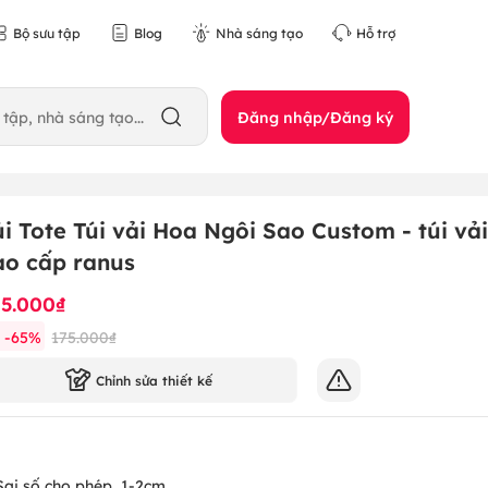
Bộ sưu tập
Blog
Nhà sáng tạo
Hỗ trợ
Đăng nhập/Đăng ký
úi Tote Túi vải Hoa Ngôi Sao Custom - túi vải
ao cấp ranus
15.000₫
-
65
%
175.000₫
Chỉnh sửa thiết kế
Sai số cho phép
1-2cm