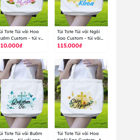
úi Tote Túi vải Hoa
Túi Tote Túi vải Ngôi
ướm Custom - túi vải
Sao Custom - túi vải
110.000₫
115.000₫
ao cấp ranus
cao cấp ranus
úi Tote Túi vải Bướm
Túi Tote Túi vải Hoa
ustom - túi vải cao
Ngôi Sao Custom - túi