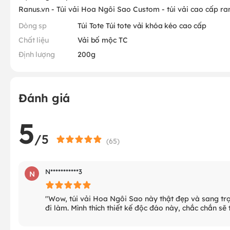
Ranus.vn - Túi vải Hoa Ngôi Sao Custom - túi vải cao cấp ra
Dòng sp
Túi Tote Túi tote vải khóa kéo cao cấp
Chất liệu
Vải bố mộc TC
Định lượng
200g
Đánh giá
5
/5
(
65
)
N***********3
N
"Wow, túi vải Hoa Ngôi Sao này thật đẹp và sang trọn
đi làm. Mình thích thiết kế độc đáo này, chắc chắn sẽ t