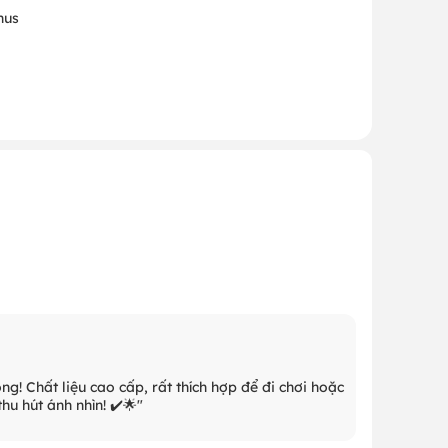
nus
g! Chất liệu cao cấp, rất thích hợp để đi chơi hoặc
hu hút ánh nhìn! ✔️🌟"