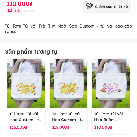
110.000₫
Chỉnh sửa thiết kế
170.000₫
-
64
%
Túi Tote Túi vải Trái Tim Ngôi Sao Custom - túi vải cao cấp
ranus
Sản phẩm tương tự
Túi Tote Túi vải
Túi Tote Túi vải
Túi Tote Túi vải
Hoa Custom - túi
Hoa Custom - túi
Hoa Bướm
vải cao cấp
vải cao cấp
Custom - túi vải
115.000₫
115.000₫
110.000₫
ranus
ranus
cao cấp ranus