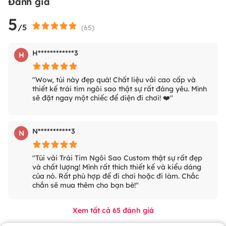
Đánh giá
5
/5
(
65
)
H************3
H
"Wow, túi này đẹp quá! Chất liệu vải cao cấp và
thiết kế trái tim ngôi sao thật sự rất đáng yêu. Mình
sẽ đặt ngay một chiếc để diện đi chơi! ❤️"
N***********3
N
"Túi vải Trái Tim Ngôi Sao Custom thật sự rất đẹp
và chất lượng! Mình rất thích thiết kế và kiểu dáng
của nó. Rất phù hợp để đi chơi hoặc đi làm. Chắc
chắn sẽ mua thêm cho bạn bè!"
Xem tất cả
65
đánh giá