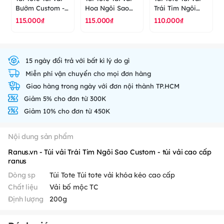
Bướm Custom -
Hoa Ngôi Sao
Trái Tim Ngôi
túi vải cao cấp
Custom - túi vải
Sao Custom - túi
115.000₫
115.000₫
110.000₫
ranus
cao cấp ranus
vải cao cấp
ranus
15 ngày đổi trả với bất kì lý do gì
Miễn phí vận chuyển cho mọi đơn hàng
Giao hàng trong ngày với đơn nội thành TP.HCM
Giảm 5% cho đơn từ 300K
Giảm 10% cho đơn từ 450K
Nội dung sản phẩm
Ranus.vn - Túi vải Trái Tim Ngôi Sao Custom - túi vải cao cấp
ranus
Dòng sp
Túi Tote Túi tote vải khóa kéo cao cấp
Chất liệu
Vải bố mộc TC
Định lượng
200g